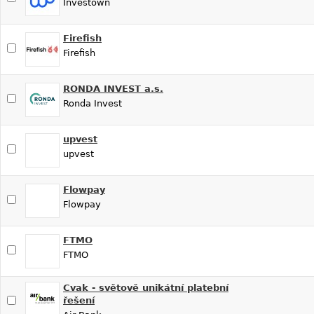
Investown
Firefish
Firefish
RONDA INVEST a.s.
Ronda Invest
upvest
upvest
Flowpay
Flowpay
FTMO
FTMO
Cvak - světově unikátní platební
řešení