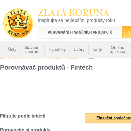
ZLATÁ KORUNA
Inspirujte se nejlepšími produkty roku
22 let tradice a kvality na finančním trhu
POROVNÁNÍ FINANČNÍCH PRODUKTŮ
F
Stavební
On-line
Účty
Hypotéky
Úvěry
Karty
spoření
aplikace
ZLATÁ KORUNA
»
Porovnání finančních produktů
» Fintech
Porovnávač produktů - Fintech
Filtrujte podle kritérií
Finanční společno
Porovnejte si produkty