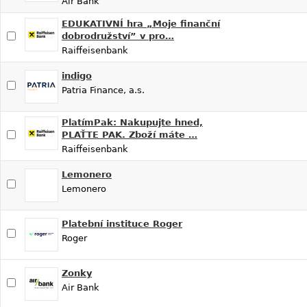
Air Bank
EDUKATIVNÍ hra „Moje finanční
dobrodružství” v pro…
Raiffeisenbank
indigo
Patria Finance, a.s.
PlatímPak: Nakupujte hned,
PLAŤTE PAK. Zboží máte …
Raiffeisenbank
Lemonero
Lemonero
Platební instituce Roger
Roger
Zonky
Air Bank