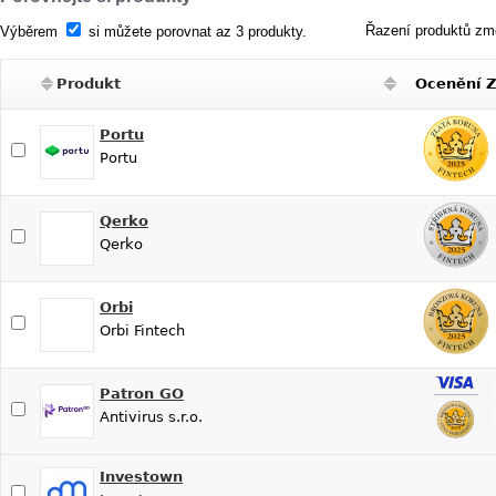
Řazení produktů změ
Výběrem
si můžete porovnat az 3 produkty.
Produkt
Ocenění 
Portu
Portu
Qerko
Qerko
Orbi
Orbi Fintech
Patron GO
Antivirus s.r.o.
Investown