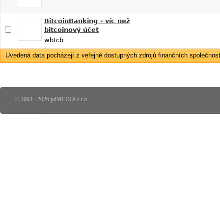
BitcoinBanking - víc než
bitcoinový účet
wbtcb
Uvedená data pocházejí z veřejně dostupných zdrojů finančních společností
© 2003 - 2026 pdMEDIA s.r.o.