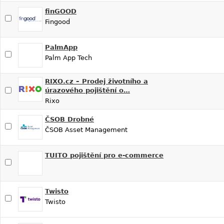
finGOOD
Fingood
PalmApp
Palm App Tech
RIXO.cz – Prodej životního a
úrazového pojištění o…
Rixo
ČSOB Drobné
ČSOB Asset Management
TUITO pojištění pro e-commerce
Twisto
Twisto