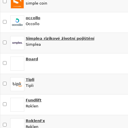
simple coin
occollo
Occollo
Simplea rizikové životní pojištění
Simplea
Board
Tipli
Tipli
Fundlift
Roklen
RoklenFx
Roklen