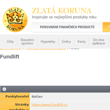
ZLATÁ KORUNA
Inspirujte se nejlepšími produkty roku
22 let tradice a kvality na finančním trhu
POROVNÁNÍ FINANČNÍCH PRODUKTŮ
F
Stavební
On-line
Účty
Hypotéky
Úvěry
Karty
spoření
aplikace
ZLATÁ KORUNA
»
Porovnání finančních produktů
» Fundlift
Fundlift
Poskytovatel
Roklen
Stránky
https://www.fundlift.cz
produktu u