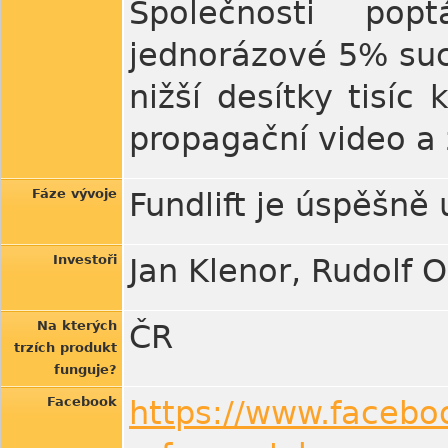
Společnosti poptá
jednorázové 5% suc
nižší desítky tisíc
propagační video a
Fáze vývoje
Fundlift je úspěšně
Investoři
Jan Klenor, Rudolf O
Na kterých
ČR
trzích produkt
funguje?
Facebook
https://www.faceboo