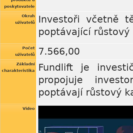
poskytovatele
Okruh
Investoři včetně t
uživatelů
poptávající růstový 
Počet
7.566,00
uživatelů
Základní
Fundlift je invest
charakteristika
propojuje investo
poptávají růstový ka
Video