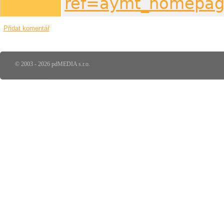
ref=aymt_homepag
Přidat komentář
© 2003 - 2026 pdMEDIA s.r.o.