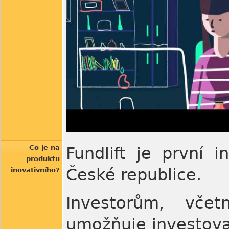
Co je na
Fundlift je první 
produktu
České republice.
inovativního?
Investorům, včet
umožňuje investova