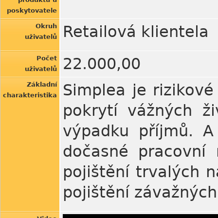
poskytovatele
Okruh
Retailová klientela
uživatelů
Počet
22.000,00
uživatelů
Základní
Simplea je rizikové
charakteristika
pokrytí vážných ži
výpadku příjmů. A 
dočasné pracovní 
pojištění trvalých 
pojištění závažnýc