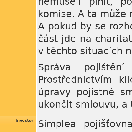
nemuseli plnit, p
komise. A ta může r
A pokud by se rozh
část jde na charita
v těchto situacích n
Správa pojištěn
Prostřednictvím k
úpravy pojistné sm
ukončit smlouvu, a 
Investoři
Simplea pojišťovn