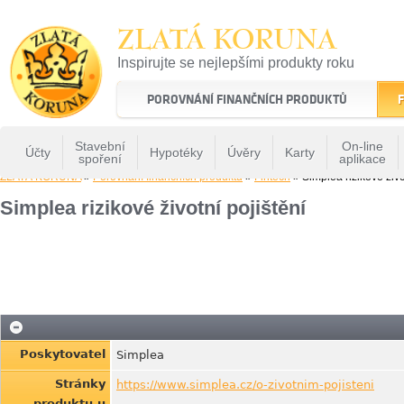
ZLATÁ KORUNA
Inspirujte se nejlepšími produkty roku
22 let tradice a kvality na finančním trhu
POROVNÁNÍ FINANČNÍCH PRODUKTŮ
F
Stavební
On-line
Účty
Hypotéky
Úvěry
Karty
spoření
aplikace
ZLATÁ KORUNA
»
Porovnání finančních produktů
»
Fintech
» Simplea rizikové živo
Simplea rizikové životní pojištění
Poskytovatel
Simplea
Stránky
https://www.simplea.cz/o-zivotnim-pojisteni
produktu u