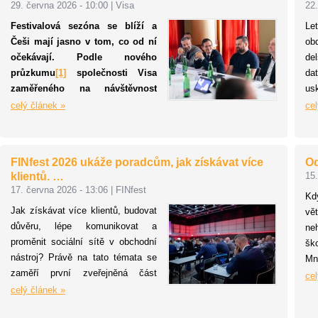
29. června 2026 - 10:00
|
Visa
22.
stoupl počet pojištěných klientů o
kt
Festivalová sezóna se blíží a
Le
56 %.
Er
Češi mají jasno v tom, co od ní
ob
te
očekávají. Podle nového
de
kl
průzkumu
[1]
společnosti Visa
da
Pre
zaměřeného na návštěvnost
us
letních festivalů, festivalové
př
celý článek »
cel
preference a platební chování
ce
patří mezi hlavní faktory kvalitní
ba
program, přijatelná cena
ce
FINfest 2026 ukáže poradcům, jak získávat více
Od
vstupenek a dobré zázemí. Stále
st
klientů. …
15.
důležitější roli ale hraje také
při
17. června 2026 - 13:06
|
FINfest
Kd
celkový komfort na místě, od
za
Jak získávat více klientů, budovat
vě
hygieny a rychlého odbavení až
zb
důvěru, lépe komunikovat a
ne
po možnost jednoduše zaplatit.
proměnit sociální sítě v obchodní
šk
nástroj? Právě na tato témata se
Mn
zaměří první zveřejněná část
vě
cel
programu konference FINfest 2026.
celý článek »
pr
Organizátoři letos kladou důraz na
ko