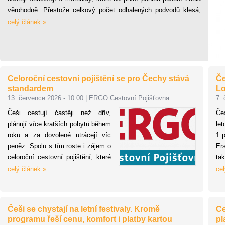
věrohodně. Přestože celkový počet odhalených podvodů klesá,
jejich sofistikovanost i finanční dopady rostou.
celý článek »
Celoroční cestovní pojištění se pro Čechy stává
Če
standardem
Lo
13. července 2026 - 10:00
|
ERGO Cestovní Pojišťovna
7. 
Češi cestují častěji než dřív,
Če
plánují více kratších pobytů během
le
roku a za dovolené utrácejí víc
1 
peněz. Spolu s tím roste i zájem o
Er
celoroční cestovní pojištění, které
ta
bylo dosud doménou především
pa
celý článek »
cel
západoevropských trhů. Vyplývá to
ko
z dat ERGO Cestovní Pojišťovny,
slu
která na podzim 2024 uvedla na trh
vy
Češi se chystají na letní festivaly. Kromě
Ce
inovované celoroční pojištění s
od
programu řeší cenu, komfort i platby kartou
pl
názvem MultiTrip. Za pouhý rok
je