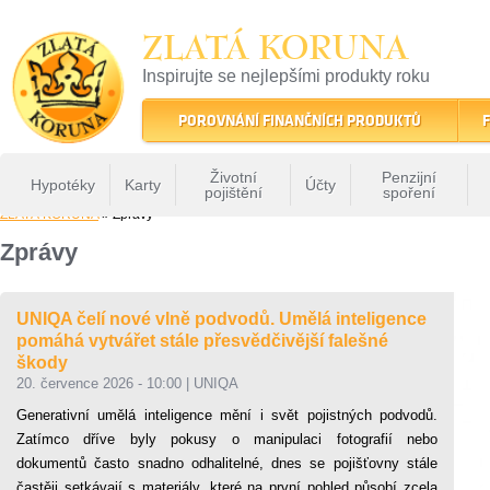
ZLATÁ KORUNA
Inspirujte se nejlepšími produkty roku
22 let tradice a kvality na finančním trhu
POROVNÁNÍ FINANČNÍCH PRODUKTŮ
F
Životní
Penzijní
Hypotéky
Karty
Účty
pojištění
spoření
ZLATÁ KORUNA
» Zprávy
Zprávy
UNIQA čelí nové vlně podvodů. Umělá inteligence
pomáhá vytvářet stále přesvědčivější falešné
škody
20. července 2026 - 10:00
|
UNIQA
Generativní umělá inteligence mění i svět pojistných podvodů.
Zatímco dříve byly pokusy o manipulaci fotografií nebo
dokumentů často snadno odhalitelné, dnes se pojišťovny stále
častěji setkávají s materiály, které na první pohled působí zcela