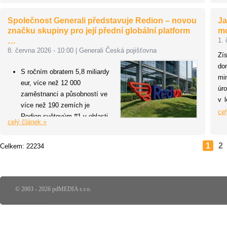
praktické dovednosti, které mohou
kr
finanční poradci okamžitě využít
Ne
Společnost Generali představuje Redion – novou
Ja
ve své praxi.
sl
značku skupiny pro její přední globální platform
mo
ne
…
1. 
Uš
8. června 2026 - 10:00
|
Generali Česká pojišťovna
Zí
le
do
za
S ročním obratem 5,8 miliardy
mi
eur, více než 12 000
úr
zaměstnanci a působností ve
v 
více než 190 zemích je
ne
cel
Redion světovým #1 v oblasti
celý článek »
ne
zaměstnaneckých benefitů a
k ú
#2 v oblasti asistenčních
mé
1
2
Celkem: 22234
služeb a cestovního pojištění
Ž
zk
Skupina Generali dnes představuje
do
Redion: novou značku pro svou
ne
© 2003 - 2026 pdMEDIA s.r.o.
globální platformu Care, která
pl
sjednocuje aktivity společností
Europ Assistance a Generali
Employee Benefits (GEB) pod