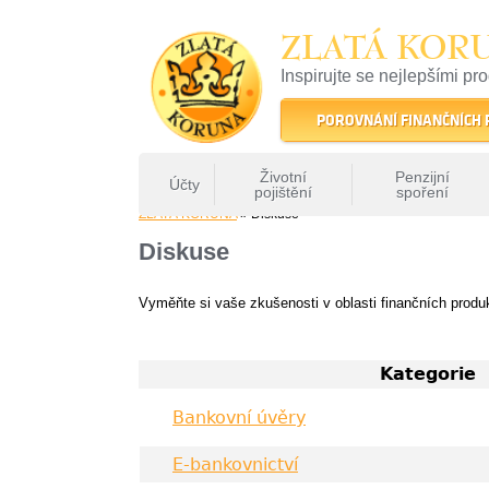
ZLATÁ KOR
Inspirujte se nejlepšími pr
22 let tradice a kvality na 
POROVNÁNÍ FINANČNÍCH
Životní
Penzijní
Účty
pojištění
spoření
ZLATÁ KORUNA
» Diskuse
Diskuse
Vyměňte si vaše zkušenosti v oblasti finančních produ
Kategorie
Bankovní úvěry
E-bankovnictví