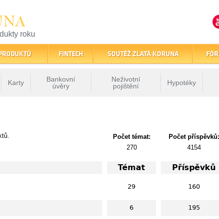
UNA
odukty roku
finančním trhu
 PRODUKTŮ
FINTECH
SOUTĚŽ ZLATÁ KORUNA
FÓR
Bankovní
Neživotní
Karty
Hypotéky
úvěry
pojištění
ktů.
Počet témat:
Počet příspěvků
270
4154
Témat
Příspěvků
29
160
6
195