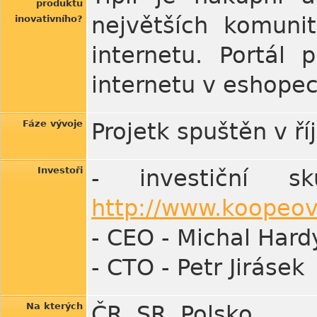
produktu
největších komuni
inovativního?
internetu. Portál 
internetu v eshopec
Fáze vývoje
Projetk spuštěn v ří
Investoři
- investiční 
http://www.koopeo
- CEO - Michal Hard
- CTO - Petr Jirásek
Na kterých
ČR, SR, Polsko