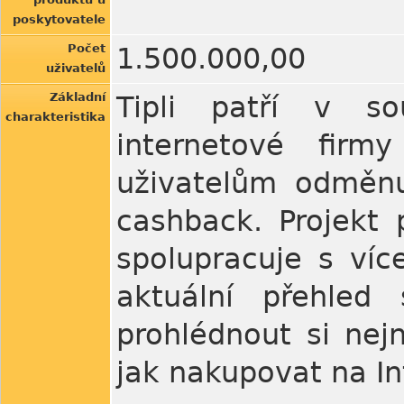
poskytovatele
Počet
1.500.000,00
uživatelů
Základní
Tipli patří v sou
charakteristika
internetové firm
uživatelům odměnu
cashback. Projekt 
spolupracuje s víc
aktuální přehled
prohlédnout si nej
jak nakupovat na In