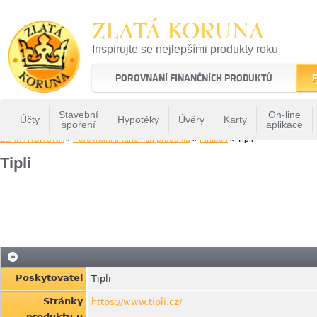
ZLATÁ KORUNA
Inspirujte se nejlepšími produkty roku
22 let tradice a kvality na finančním trhu
POROVNÁNÍ FINANČNÍCH PRODUKTŮ
F
Stavební
On-line
Účty
Hypotéky
Úvěry
Karty
spoření
aplikace
ZLATÁ KORUNA
»
Porovnání finančních produktů
»
Fintech
» Tipli
Tipli
Poskytovatel
Tipli
Stránky
https://www.tipli.cz/
produktu u