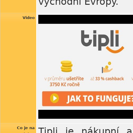
východní Evropy.
Video
Co je na
Tipli je nákupní a