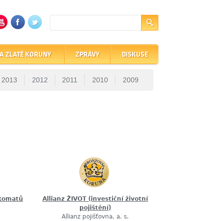
A ZLATÉ KORUNY
ZPRÁVY
DISKUSE
2013
2012
2011
2010
2009
nkomatů
Allianz ŽIVOT (investiční životní
pojištění)
Allianz pojišťovna, a. s.