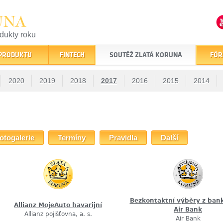
UNA
odukty roku
finančním trhu
 PRODUKTŮ
FINTECH
SOUTĚŽ ZLATÁ KORUNA
FÓR
2020
2019
2018
2017
2016
2015
2014
otogalerie
Termíny
Pravidla
Další
Bezkontaktní výběry z ba
Allianz MojeAuto havarijní
Air Bank
Allianz pojišťovna, a. s.
Air Bank