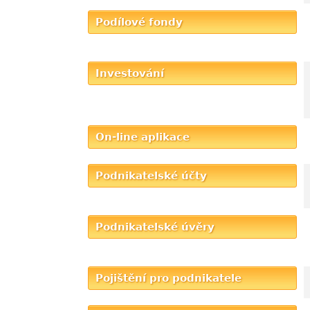
Podílové fondy
Investování
On-line aplikace
Podnikatelské účty
Podnikatelské úvěry
Pojištění pro podnikatele