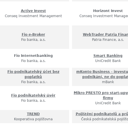
Active Invest
Horizont Invest
Conseq Investment Management
Conseq Investment Manag
Fio e-Broker
WebTrader Patria Fina
Fio banka, a.s.
Patria Finance, a.s.
Fio Internetbanking
Smart Banking
Fio banka, a.s.
UniCredit Bank
Fio podnikatelský účet bez
mKonto Business – investu
poplatků
podnikání, ne do popla
Fio banka, a.s.
mBank
Mikro PRESTO pro start-upy
Fio podnikatelský úvěr
firmy
Fio banka, a.s.
UniCredit Bank
TREND
Pojištění podnikatelů a p
Kooperativa pojišťovna
Česká podnikatelská pojišť