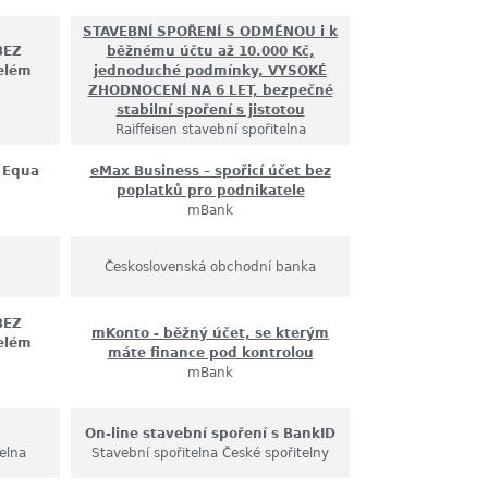
STAVEBNÍ SPOŘENÍ S ODMĚNOU i k
BEZ
běžnému účtu až 10.000 Kč,
elém
jednoduché podmínky, VYSOKÉ
ZHODNOCENÍ NA 6 LET, bezpečné
stabilní spoření s jistotou
Raiffeisen stavební spořitelna
 Equa
eMax Business – spořicí účet bez
poplatků pro podnikatele
mBank
Československá obchodní banka
BEZ
mKonto - běžný účet, se kterým
elém
máte finance pod kontrolou
mBank
On-line stavební spoření s BankID
elna
Stavební spořitelna České spořitelny