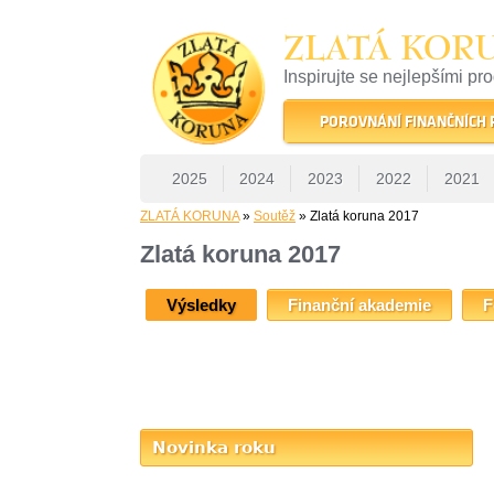
ZLATÁ KOR
Inspirujte se nejlepšími pr
22 let tradice a kvality na 
POROVNÁNÍ FINANČNÍCH
2025
2024
2023
2022
2021
ZLATÁ KORUNA
»
Soutěž
» Zlatá koruna 2017
Zlatá koruna 2017
Výsledky
Finanční akademie
F
Novinka roku