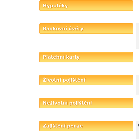
Hypotéky
Bankovní úvěry
Platební karty
Životní pojištění
Neživotní pojištění
Zajištění penze