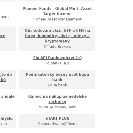
Pioneer Funds - Global Multi-Asset
Target Income
ement
Pioneer Asset Management
Obchodování akcií, ETF a CFD na
nce
forex, komodity, akcie, indexy a
kryptoměny
X-Trade Brokers
Fio API Bankovnictví 2.0
Fio banka, a.s.
jte do
Podnikatelský běžný účet Equa
tků
bank
Equa bank
 a malé
Rámec na nákup zemědělské
techniky
MONETA Money Bank
růmyslu
START PLUS
ovna
Kooperativa pojišťovna