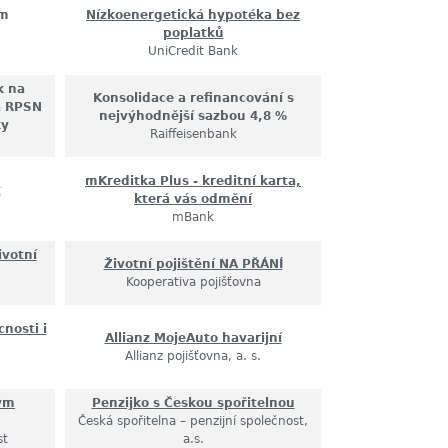
ým
Nízkoenergetická hypotéka bez
poplatků
UniCredit Bank
k na
Konsolidace a refinancování s
a RPSN
nejvýhodnější sazbou 4,8 %
ky
Raiffeisenbank
mKreditka Plus - kreditní karta,
t
která vás odmění
mBank
ivotní
Životní pojištění NA PŘÁNÍ
Kooperativa pojišťovna
nosti i
Allianz MojeAuto havarijní
Allianz pojišťovna, a. s.
vým
Penzijko s Českou spořitelnou
Česká spořitelna – penzijní společnost,
st
a.s.