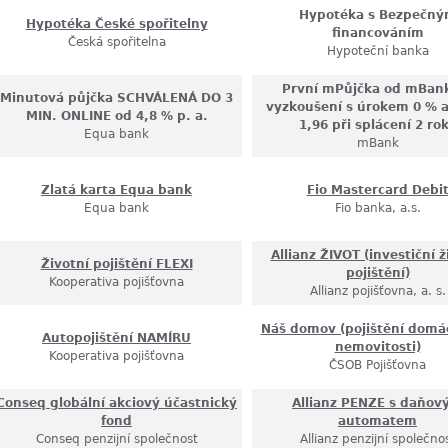
Hypotéka s Bezpečn
Hypotéka České spořitelny
financováním
Česká spořitelna
Hypoteční banka
První mPůjčka od mBan
Minutová půjčka SCHVÁLENÁ DO 3
vyzkoušení s úrokem 0 % 
MIN. ONLINE od 4,8 % p. a.
1,96 při splácení 2 ro
Equa bank
mBank
Zlatá karta Equa bank
Fio Mastercard Debi
Equa bank
Fio banka, a.s.
Allianz ŽIVOT (investiční ž
Životní pojištění FLEXI
pojištění)
Kooperativa pojišťovna
Allianz pojišťovna, a. s.
Náš domov (pojištění domác
Autopojištění NAMÍRU
nemovitosti)
Kooperativa pojišťovna
ČSOB Pojišťovna
Conseq globální akciový účastnický
Allianz PENZE s daňo
fond
automatem
Conseq penzijní společnost
Allianz penzijní společno