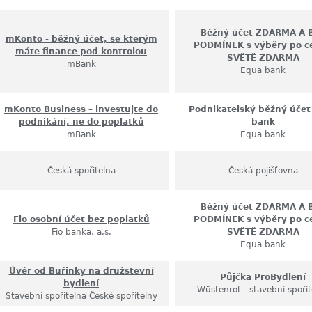
Běžný účet ZDARMA A 
mKonto - běžný účet, se kterým
PODMÍNEK s výběry po c
máte finance pod kontrolou
SVĚTĚ ZDARMA
mBank
Equa bank
mKonto Business – investujte do
Podnikatelský běžný účet
podnikání, ne do poplatků
bank
mBank
Equa bank
Česká spořitelna
Česká pojišťovna
Běžný účet ZDARMA A 
Fio osobní účet bez poplatků
PODMÍNEK s výběry po c
Fio banka, a.s.
SVĚTĚ ZDARMA
Equa bank
Úvěr od Buřinky na družstevní
Půjčka ProBydlení
bydlení
Wüstenrot - stavební spořit
Stavební spořitelna České spořitelny