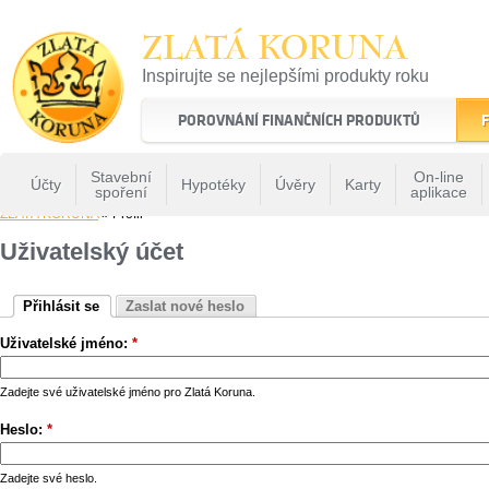
ZLATÁ KORUNA
Inspirujte se nejlepšími produkty roku
22 let tradice a kvality na finančním trhu
POROVNÁNÍ FINANČNÍCH PRODUKTŮ
F
Stavební
On-line
Účty
Hypotéky
Úvěry
Karty
spoření
aplikace
ZLATÁ KORUNA
» Profil
Uživatelský účet
Přihlásit se
Zaslat nové heslo
Uživatelské jméno:
*
Zadejte své uživatelské jméno pro Zlatá Koruna.
Heslo:
*
Zadejte své heslo.