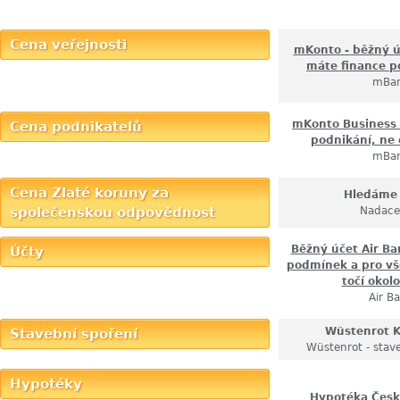
Cena veřejnosti
mKonto - běžný ú
máte finance p
mBa
mKonto Business 
Cena podnikatelů
podnikání, ne
mBa
Cena Zlaté koruny za
Hledáme 
společenskou odpovědnost
Nadace
Běžný účet Air B
Účty
podmínek a pro vše
točí okol
Air B
Wüstenrot 
Stavební spoření
Wüstenrot - stave
Hypotéky
Hypotéka Česk