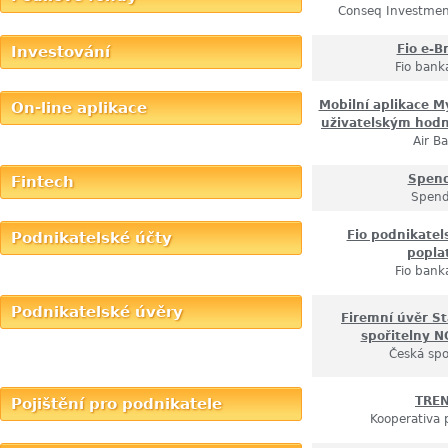
Conseq Investme
Fio e-B
Investování
Fio banka
Mobilní aplikace My
On-line aplikace
uživatelským hod
Air B
Spen
Fintech
Spen
Fio podnikatel
Podnikatelské účty
popla
Fio banka
Podnikatelské úvěry
Firemní úvěr S
spořitelny 
Česká spo
TRE
Pojištění pro podnikatele
Kooperativa 