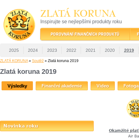
ZLATÁ KORUNA
Inspirujte se nejlepšími produkty roku
22 let tradice a kvality na finančním trhu
POROVNÁNÍ FINANČNÍCH PRODUKTŮ
F
2025
2024
2023
2022
2021
2020
2019
ZLATÁ KORUNA
»
Soutěž
» Zlatá koruna 2019
Zlatá koruna 2019
Výsledky
Finanční akademie
Video
Fotoga
Novinka roku
Okamžité plat
Air B