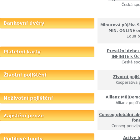
Česká spo
Bankovní úvěry
Minutová půjčka 
MIN. ONLINE od
Equa 
Prestižní debet
Platební karty
INFINITE k Ú
Česká spo
Životní pojištění
Životní pojiš
Kooperativa 
Allianz MůjDom
Neživotní pojištění
Allianz pojišť
Conseq globální ak
Zajištění penze
fon
Conseq penzijn
Active I
Podílové fondy