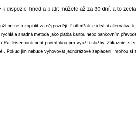
dispozici hned a platit můžete až za 30 dní, a to zcel
online a zaplatit za něj později. PlatímPak je ideální alternativa k
ě rychlá a snadná metoda jako platba kartou nebo bankovním převodem
tu u Raiffeisenbank není podmínkou pro využití služby. Zákazníci si
né . Pokud jim nebude vyhovovat jednorázové zaplacení, mohou si z