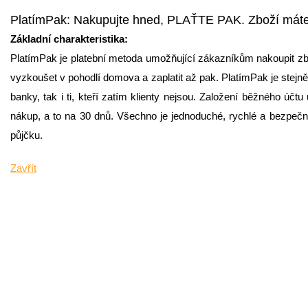
PlatímPak: Nakupujte hned, PLAŤTE PAK. Zboží máte k 
Základní charakteristika:
PlatímPak je platební metoda umožňující zákazníkům nakoupit zboží 
vyzkoušet v pohodlí domova a zaplatit až pak. PlatímPak je stejn
banky, tak i ti, kteří zatím klienty nejsou. Založení běžného úč
nákup, a to na 30 dnů. Všechno je jednoduché, rychlé a bezpeč
půjčku.
Zavřít