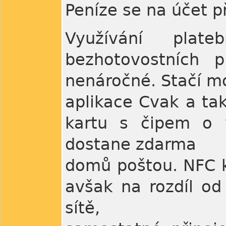
Peníze se na účet př
Využívání plat
bezhotovostních 
nenáročné. Stačí mo
aplikace Cvak a ta
kartu s čipem o ve
dostane zdarma
domů poštou. NFC ka
avšak na rozdíl od
sítě,