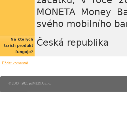
začátku, v roce 20
MONETA Money Bank
svého mobilního ba
Na kterých
Česká republika
trzích produkt
funguje?
Přidat komentář
© 2003 - 2026 pdMEDIA s.r.o.