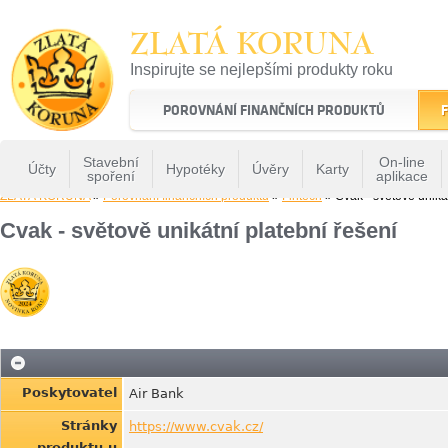
ZLATÁ KORUNA
Inspirujte se nejlepšími produkty roku
22 let tradice a kvality na finančním trhu
POROVNÁNÍ FINANČNÍCH PRODUKTŮ
F
Stavební
On-line
Účty
Hypotéky
Úvěry
Karty
spoření
aplikace
ZLATÁ KORUNA
»
Porovnání finančních produktů
»
Fintech
» Cvak - světově unikát
Cvak - světově unikátní platební řešení
Poskytovatel
Air Bank
Stránky
https://www.cvak.cz/
produktu u