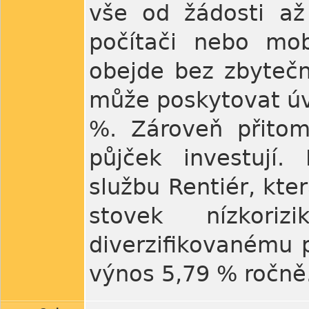
vše od žádosti až
počítači nebo mob
obejde bez zbytečn
může poskytovat úv
%. Zároveň přitom
půjček investují
službu Rentiér, kte
stovek nízkori
diverzifikovanému p
výnos 5,79 % ročně