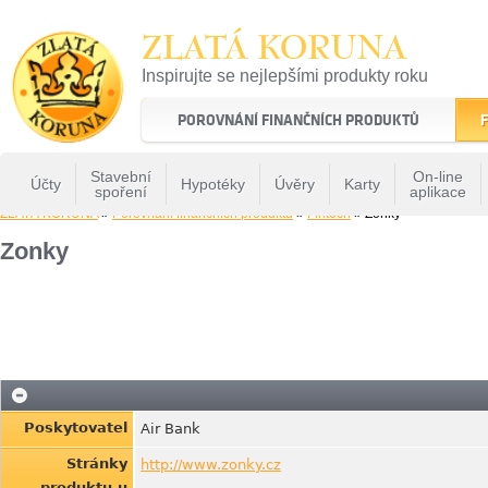
ZLATÁ KORUNA
Inspirujte se nejlepšími produkty roku
22 let tradice a kvality na finančním trhu
POROVNÁNÍ FINANČNÍCH PRODUKTŮ
F
Stavební
On-line
Účty
Hypotéky
Úvěry
Karty
spoření
aplikace
ZLATÁ KORUNA
»
Porovnání finančních produktů
»
Fintech
» Zonky
Zonky
Poskytovatel
Air Bank
Stránky
http://www.zonky.cz
produktu u