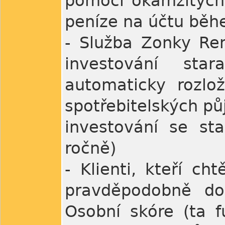
pomocí okamžitých 
peníze na účtu běh
- Služba Zonky Rent
investování star
automaticky rozlož
spotřebitelských pů
investování se s
ročně)
- Klienti, kteří ch
pravděpodobně do
Osobní skóre (ta f