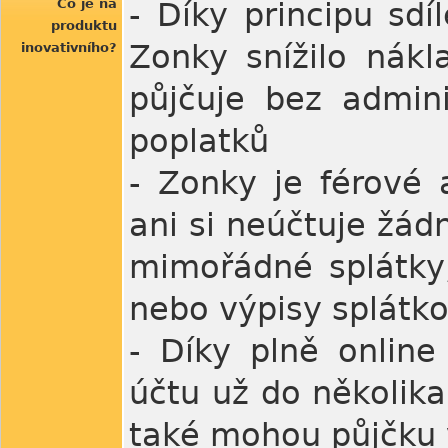
Co je na
- Díky principu sdí
produktu
Zonky snížilo nák
inovativního?
půjčuje bez admini
poplatků
- Zonky je férové 
ani si neúčtuje žád
mimořádné splátky, 
nebo výpisy splátk
- Díky plně online
účtu už do několika
také mohou půjčku 