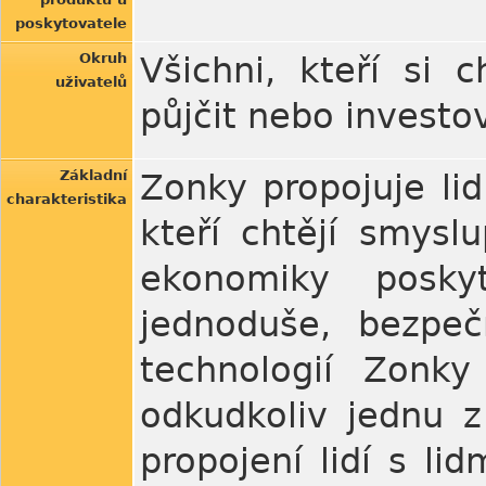
poskytovatele
Okruh
Všichni, kteří si 
uživatelů
půjčit nebo investo
Základní
Zonky propojuje lidi
charakteristika
kteří chtějí smyslu
ekonomiky posky
jednoduše, bezpe
technologií Zonky
odkudkoliv jednu z
propojení lidí s li