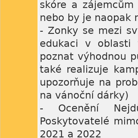
skóre a zájemcům s
nebo by je naopak 
- Zonky se mezi svý
edukaci v oblasti 
poznat výhodnou pů
také realizuje kam
upozorňuje na pro
na vánoční dárky)
- Ocenění Nejdů
Poskytovatelé mimo
2021 a 2022