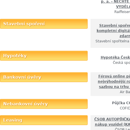
p. a. - NECHT
VYDĚL
Raiffeis
Stavební spoření
Stavební spoře
kompletní digitá
zdar
Stavební spořitelna
Hypotéky
Hypotéka Česk
Česká spo
Férová online p
Bankovní úvěry
nejvýhodnější r
sazbou na trhu
Air B
Půjčka C
Nebankovní úvěry
COFID
ČSOB AUTOPŮJČKA:
Leasing
nákup vozidel (
ČSOB Le