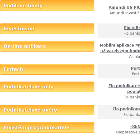
Podílové fondy
Amundi US PI
Amundi investič
Fio e-B
Investování
Fio banka
Mobilní aplikace My
On-line aplikace
uživatelským hod
Air B
Por
Fintech
Port
Fio podnikatel
Podnikatelské účty
popla
Fio banka
Fio podnikat
Podnikatelské úvěry
Fio banka
TRE
Pojištění pro podnikatele
Kooperativa 