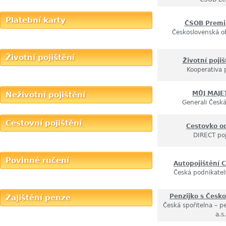
Platební karty
ČSOB Premi
Československá o
Životní pojištění
Životní pojiš
Kooperativa 
MŮJ MAJE
Neživotní pojištění
Generali Česká
Cestovní pojištění
Cestovko o
DIRECT poj
Povinné ručení
Autopojištění C
Česká podnikatel
Penzijko s Česko
Zajištění penze
Česká spořitelna – pe
a.s.