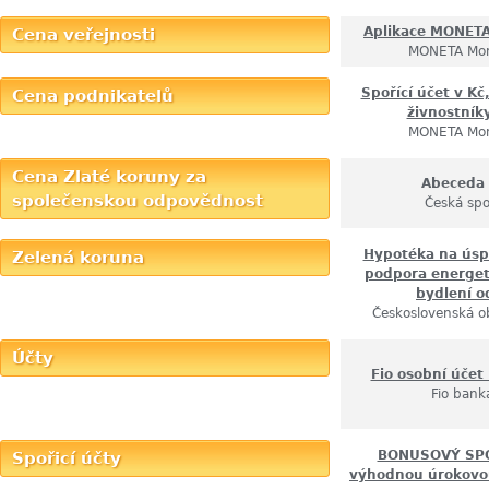
Aplikace MONET
Cena veřejnosti
MONETA Mo
Spořící účet v Kč
Cena podnikatelů
živnostníky
MONETA Mo
Cena Zlaté koruny za
Abeceda
společenskou odpovědnost
Česká spo
Hypotéka na úsp
Zelená koruna
podpora energet
bydlení 
Československá o
Účty
Fio osobní účet
Fio banka
BONUSOVÝ SPO
Spořicí účty
výhodnou úrokovo