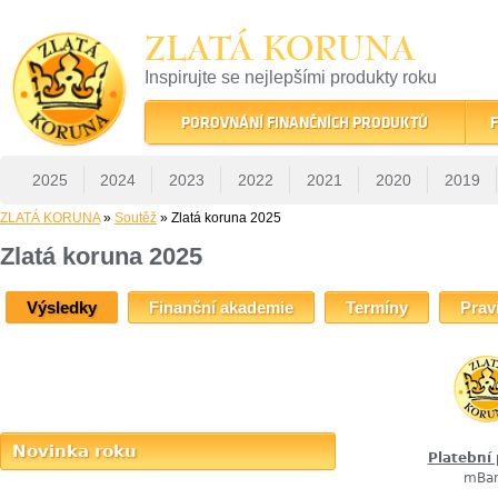
ZLATÁ KORUNA
Inspirujte se nejlepšími produkty roku
22 let tradice a kvality na finančním trhu
POROVNÁNÍ FINANČNÍCH PRODUKTŮ
F
2025
2024
2023
2022
2021
2020
2019
ZLATÁ KORUNA
»
Soutěž
» Zlatá koruna 2025
Zlatá koruna 2025
Výsledky
Finanční akademie
Termíny
Prav
Novinka roku
Platební
mBa