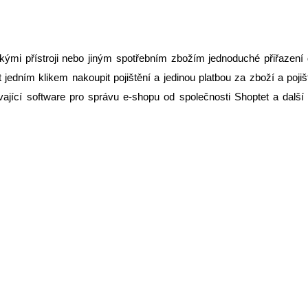
ými přístroji nebo jiným spotřebním zbožím jednoduché přiřazení do 
 jedním klikem nakoupit pojištění a jedinou platbou za zboží a poj
ící software pro správu e-shopu od společnosti Shoptet a další p