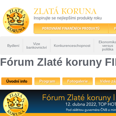
ZLATÁ KORUNA
Inspirujte se nejlepšími produkty roku
22 let tradice a kvality na finančním trhu
POROVNÁNÍ FINANČNÍCH PRODUKTŮ
F
Ekonomik
Vize
Bydlení
Konkurenceschopnost
versus
bankovnictví
politika
ZLATÁ KORUNA
»
Fóra Zlaté koruny
» Fórum Zlaté koruny FINOVACE
Fórum Zlaté koruny 
Úvodní info
Program
Fotogalerie
Video z