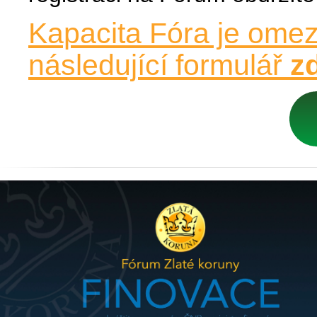
Kapacita Fóra je omez
následující formulář
z