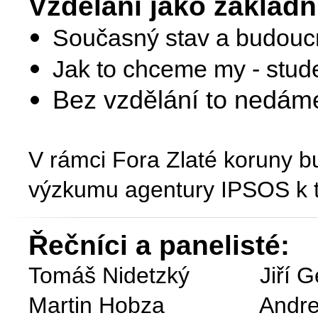
Vzdělání jako základn
Současný stav a budouc
Jak to chceme my - stude
Bez vzdělání to nedám
V rámci Fora Zlaté koruny b
výzkumu agentury IPSOS k t
Řečníci a panelisté:
Tomáš Nidetzký Jiří 
Martin Hobza Andreas