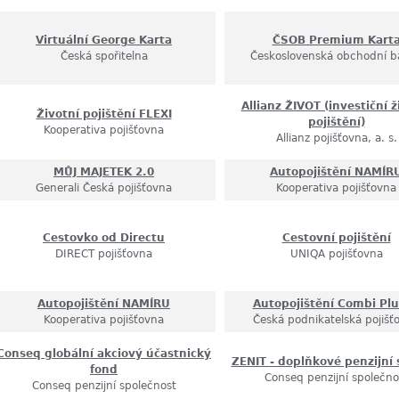
Virtuální George Karta
ČSOB Premium Kart
Česká spořitelna
Československá obchodní b
Allianz ŽIVOT (investiční ž
Životní pojištění FLEXI
pojištění)
Kooperativa pojišťovna
Allianz pojišťovna, a. s.
MŮJ MAJETEK 2.0
Autopojištění NAMÍR
Generali Česká pojišťovna
Kooperativa pojišťovna
Cestovko od Directu
Cestovní pojištění
DIRECT pojišťovna
UNIQA pojišťovna
Autopojištění NAMÍRU
Autopojištění Combi Plu
Kooperativa pojišťovna
Česká podnikatelská pojišť
Conseq globální akciový účastnický
ZENIT - doplňkové penzijní 
fond
Conseq penzijní společno
Conseq penzijní společnost