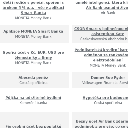
děti i rodiče s penězi, spoření s
umělé inteligenci, která k
úrokem 5 % p.a. - vše v aplikaci
Air Bank usnadní živo
Smart Banka
Air Bank
MONETA Money Bank
ČSOB Smart s jedinečnou vi
Aplikace MONETA Smart Banka
asistentkou Kate
MONETA Money Bank
Československá obchodní b
Podnikatelská kreditní kart
Spořící účet v Kč, EUR, USD pro
odměnou za tankování
živnostníky a firmy
elektrodobíjení
MONETA Money Bank
MONETA Money Bank
Abeceda peněz
Domov Sue Ryder
Česká spořitelna
Volkswagen Financial Serv
Půjčka na udržitelné bydlení
Hypotéka pro budoucn
Komerční banka
Česká spořitelna
Běžný účet Air Bank zdarm
Fio osobní účet bez poplatků
podmínek a pro vše, co se v