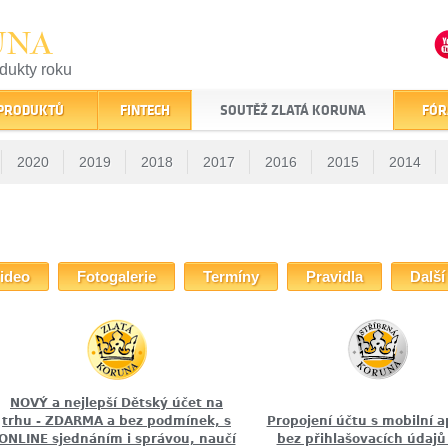
UNA
odukty roku
finančním trhu
 PRODUKTŮ
FINTECH
SOUTĚŽ ZLATÁ KORUNA
FÓR
2020
2019
2018
2017
2016
2015
2014
ideo
Fotogalerie
Termíny
Pravidla
Další
NOVÝ a nejlepší Dětský účet na
trhu - ZDARMA a bez podmínek, s
Propojení účtu s mobilní a
ONLINE sjednáním i správou, naučí
bez přihlašovacích údajů