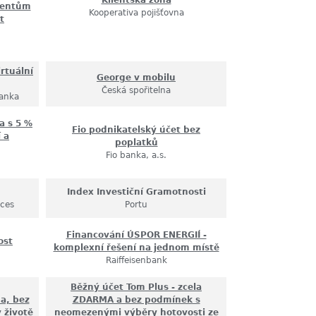
Klientská zóna
lientům
Kooperativa pojišťovna
t
rtuální
George v mobilu
Česká spořitelna
anka
a s 5 %
Fio podnikatelský účet bez
 a
poplatků
Fio banka, a.s.
Index Investiční Gramotnosti
ices
Portu
Financování ÚSPOR ENERGIÍ -
ost
komplexní řešení na jednom místě
Raiffeisenbank
Běžný účet Tom Plus - zcela
a, bez
ZDARMA a bez podmínek s
 životě
neomezenými výběry hotovosti ze