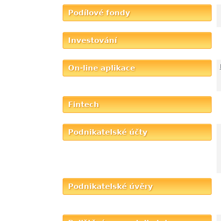
Podílové fondy
Investování
On-line aplikace
Fintech
Podnikatelské účty
Podnikatelské úvěry