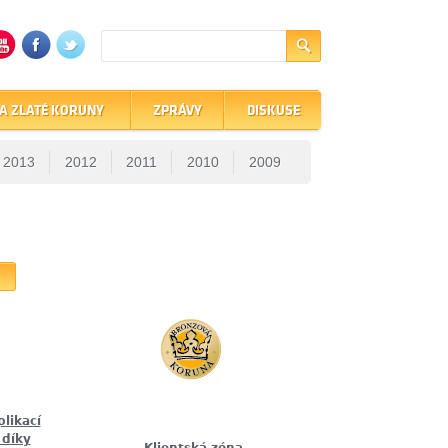
A ZLATÉ KORUNY
ZPRÁVY
DISKUSE
2013
2012
2011
2010
2009
plikací
 díky