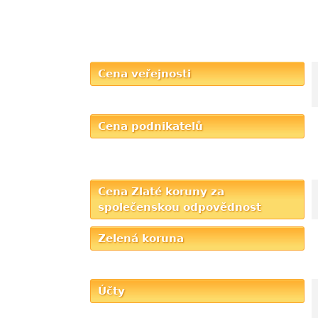
Cena veřejnosti
Cena podnikatelů
Cena Zlaté koruny za
společenskou odpovědnost
Zelená koruna
Účty