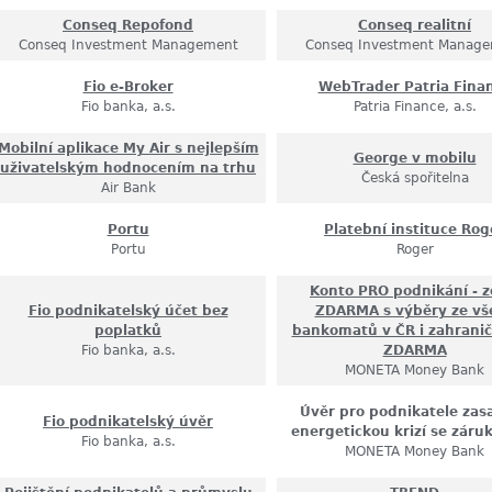
Conseq Repofond
Conseq realitní
Conseq Investment Management
Conseq Investment Manag
Fio e-Broker
WebTrader Patria Fina
Fio banka, a.s.
Patria Finance, a.s.
Mobilní aplikace My Air s nejlepším
George v mobilu
uživatelským hodnocením na trhu
Česká spořitelna
Air Bank
Portu
Platební instituce Rog
Portu
Roger
Konto PRO podnikání - z
Fio podnikatelský účet bez
ZDARMA s výběry ze vš
poplatků
bankomatů v ČR i zahraničí
Fio banka, a.s.
ZDARMA
MONETA Money Bank
Úvěr pro podnikatele zas
Fio podnikatelský úvěr
energetickou krizí se záru
Fio banka, a.s.
MONETA Money Bank