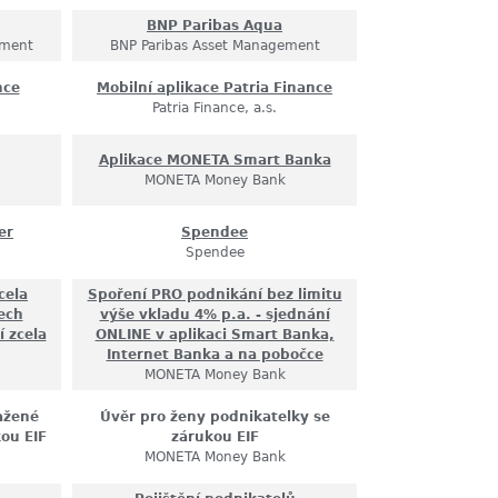
BNP Paribas Aqua
ement
BNP Paribas Asset Management
nce
Mobilní aplikace Patria Finance
Patria Finance, a.s.
Aplikace MONETA Smart Banka
MONETA Money Bank
er
Spendee
Spendee
cela
Spoření PRO podnikání bez limitu
ech
výše vkladu 4% p.a. - sjednání
 zcela
ONLINE v aplikaci Smart Banka,
Internet Banka a na pobočce
MONETA Money Bank
ažené
Úvěr pro ženy podnikatelky se
kou EIF
zárukou EIF
MONETA Money Bank