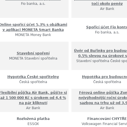
Fio banka, a.s.
točí okolo peněz
Air Bank
Online spořící účet 5,3% s obálkami
Spořicí účet Fio kont
v aplikaci MONETA Smart Banka
Fio banka, a.s.
MONETA Money Bank
Úvěr od Buřinky pro budou
Stavební spoření
0,5% slevou na úrokové 
MONETA Stavební spořitelna
Stavební spořitelna České spo
Hypotéka České spořitelny
Hypotéka pro budoucn
Česká spořitelna
Česká spořitelna
Flexibilní půjčka Air Bank, půjčte si
Férová online půjčka Zo
až 1 500 000 Kč s úrokem od 4,4 %
nejvýhodnější roční úro
na pár kliknutí
sazbou na trhu už od 3,
Air Bank
Air Bank
Rozložená platba
Financování CHYTŘE
ESSOX
Volkswagen Financial Serv