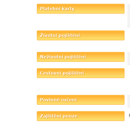
Platební karty
Životní pojištění
Neživotní pojištění
Cestovní pojištění
Povinné ručení
Zajištění penze