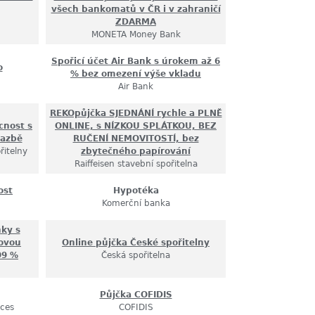
všech bankomatů v ČR i v zahraničí
ZDARMA
MONETA Money Bank
Spořicí účet Air Bank s úrokem až 6
o
% bez omezení výše vkladu
Air Bank
REKOpůjčka SJEDNÁNÍ rychle a PLNĚ
cnost s
ONLINE, s NÍZKOU SPLÁTKOU, BEZ
sazbě
RUČENÍ NEMOVITOSTÍ, bez
řitelny
zbytečného papírování
Raiffeisen stavební spořitelna
ost
Hypotéka
Komerční banka
nky s
kovou
Online půjčka České spořitelny
99 %
Česká spořitelna
Půjčka COFIDIS
ices
COFIDIS