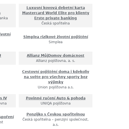
Luxusní kovová debetní karta
a
Mastercard World Elite pro klienty
anka
Erste private banking
Česká spořitelna
ivotní
Simplea rizikové životní pojištění
Simplea
U
Allianz MůjDomov domácnost
Allianz pojišťovna, a. s.
Cestovní pojištění doma i kdekoliv
na světe pro všechny sporty bez
výjimky
Union pojišťovna a.s.
s IV
Povinné ručení Auto & pohoda
ovna
UNIQA pojišťovna
Penzijko s Českou spořitelnou
spoření
Česká spořitelna – penzijní společnost,
st
a.s.