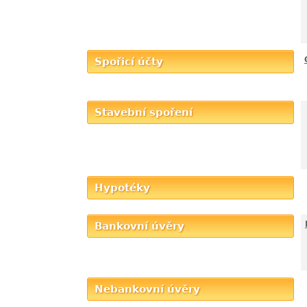
Spořicí účty
Stavební spoření
Hypotéky
Bankovní úvěry
Nebankovní úvěry