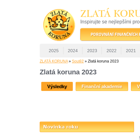
ZLATÁ KOR
Inspirujte se nejlepšími pr
22 let tradice a kvality na 
POROVNÁNÍ FINANČNÍCH
2025
2024
2023
2022
2021
ZLATÁ KORUNA
»
Soutěž
» Zlatá koruna 2023
Zlatá koruna 2023
Výsledky
Finanční akademie
V
Novinka roku