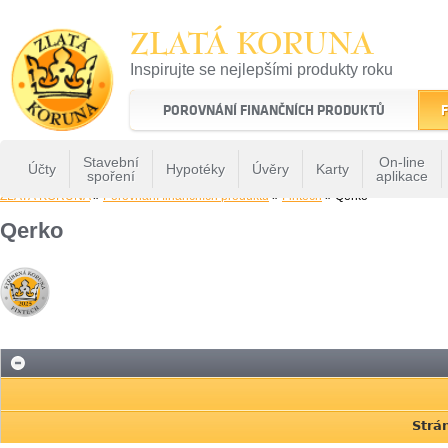
ZLATÁ KORUNA
Inspirujte se nejlepšími produkty roku
22 let tradice a kvality na finančním trhu
POROVNÁNÍ FINANČNÍCH PRODUKTŮ
F
Stavební
On-line
Účty
Hypotéky
Úvěry
Karty
spoření
aplikace
ZLATÁ KORUNA
»
Porovnání finančních produktů
»
Fintech
» Qerko
Qerko
Strá