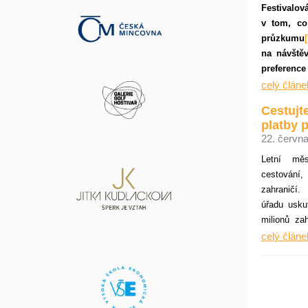
letiště pr
Festivalov
Premier a E
v tom, co
průzkumu
[
na návštěv
preferenc
hlavní fak
celý článe
cena vst
Cestujte
důležitější
platby p
na místě, 
22. června
po možnost
Letní mě
cestování
zahraničí.
úřadu uskut
milionů za
bankovních
celý článe
ušetřit pen
připomíná p
bezpečně, 