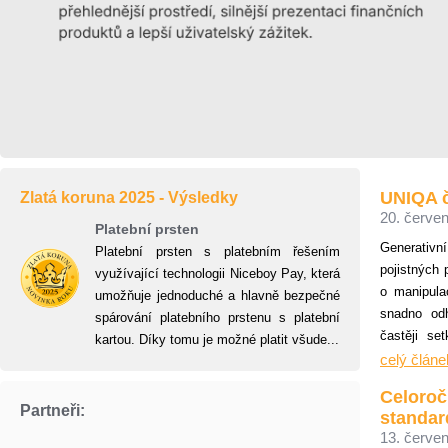
UNIQA č
Zlatá koruna 2025 - Výsledky
20. červen
Platební prsten
Generativ
Platební prsten s platebním řešením
pojistných
využívající technologii Niceboy Pay, která
o manipula
umožňuje jednoduché a hlavně bezpečné
snadno odh
spárování platebního prstenu s platební
častěji se
kartou. Díky tomu je možné platit všude...
pohled pů
celý článe
celkový poč
Celoroč
sofistikova
Partneři:
standa
13. červen