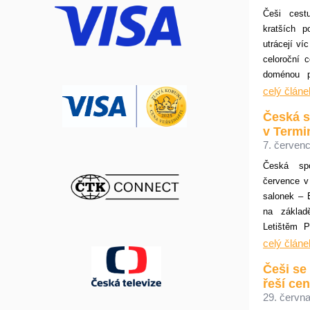
Češi cestu
kratších 
utrácejí ví
celoroční c
doménou p
Vyplývá to
celý článe
která na p
Česká s
celoroční 
v Termi
pouhý rok s
7. červenc
%.
Česká spo
července v
salonek – 
na základ
Letištěm P
zkvalitnění
celý článe
vyšší úro
Češi se
spořitelna
řeší cen
která nab
29. června
Premier Lo