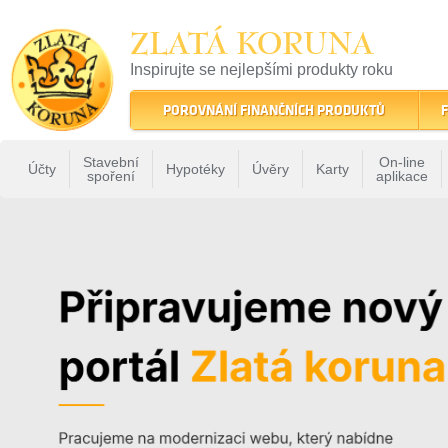
ZLATÁ KORUNA
Inspirujte se nejlepšími produkty roku
22 let tradice a kvality na finančním trhu
POROVNÁNÍ FINANČNÍCH PRODUKTŮ
F
Stavební
On-line
Účty
Hypotéky
Úvěry
Karty
spoření
aplikace