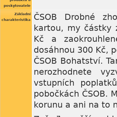
poskytovatele
Základní
ČSOB Drobné zhod
charakteristika
kartou, my částky 
Kč a zaokrouhlen
dosáhnou 300 Kč, p
ČSOB Bohatství. Ta
nerozhodnete vy
vstupních poplatků
pobočkách ČSOB. Má
korunu a ani na to 