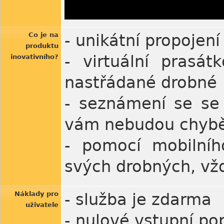
Co je na
- unikátní propojen
produktu
- virtuální prasát
inovativního?
nastřádané drobné
- seznámení se se 
vám nebudou chyb
- pomocí mobilníh
svých drobných, vž
Náklady pro
- služba je zdarma
uživatele
- nulové vstupní po