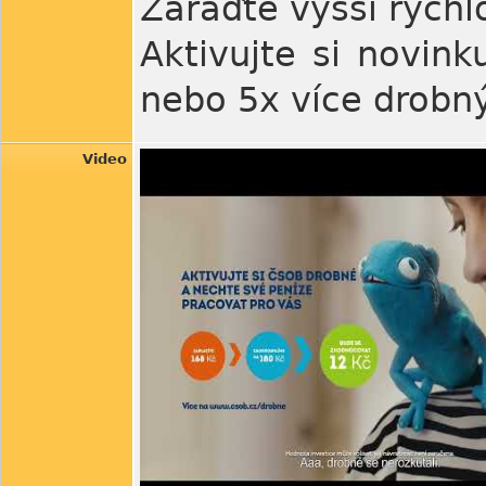
Zařaďte vyšší rychl
Aktivujte si novink
nebo 5x více drobn
Video