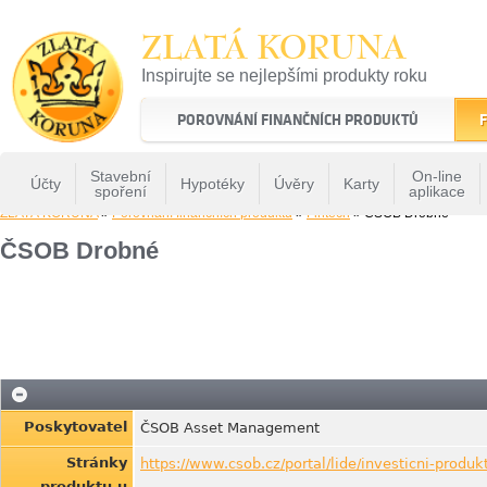
ZLATÁ KORUNA
Inspirujte se nejlepšími produkty roku
22 let tradice a kvality na finančním trhu
POROVNÁNÍ FINANČNÍCH PRODUKTŮ
F
Stavební
On-line
Účty
Hypotéky
Úvěry
Karty
spoření
aplikace
ZLATÁ KORUNA
»
Porovnání finančních produktů
»
Fintech
» ČSOB Drobné
ČSOB Drobné
Poskytovatel
ČSOB Asset Management
Stránky
https://www.csob.cz/portal/lide/investicni-produ
produktu u