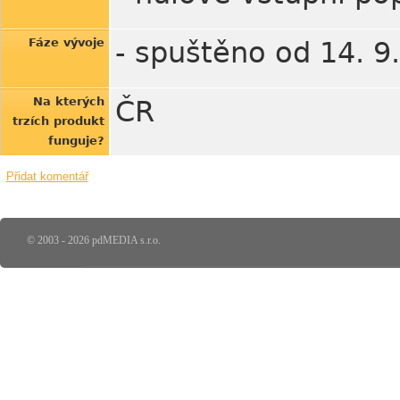
Fáze vývoje
- spuštěno od 14. 9
Na kterých
ČR
trzích produkt
funguje?
Přidat komentář
© 2003 - 2026 pdMEDIA s.r.o.