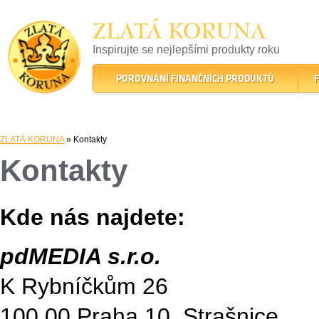
ZLATÁ KORUNA
Inspirujte se nejlepšími produkty roku
22 let tradice a kvality na finančním trhu
POROVNÁNÍ FINANČNÍCH PRODUKTŮ
F
ZLATÁ KORUNA
» Kontakty
Kontakty
Kde nás najdete:
pdMEDIA s.r.o.
K Rybníčkům 26
100 00 Praha 10, Strašnice