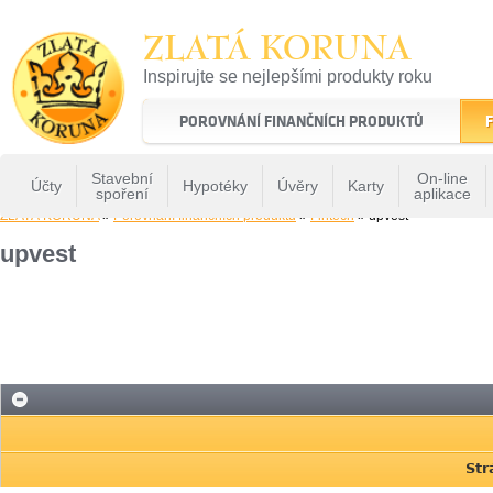
ZLATÁ KORUNA
Inspirujte se nejlepšími produkty roku
22 let tradice a kvality na finančním trhu
POROVNÁNÍ FINANČNÍCH PRODUKTŮ
F
Stavební
On-line
Účty
Hypotéky
Úvěry
Karty
spoření
aplikace
ZLATÁ KORUNA
»
Porovnání finančních produktů
»
Fintech
» upvest
upvest
Str