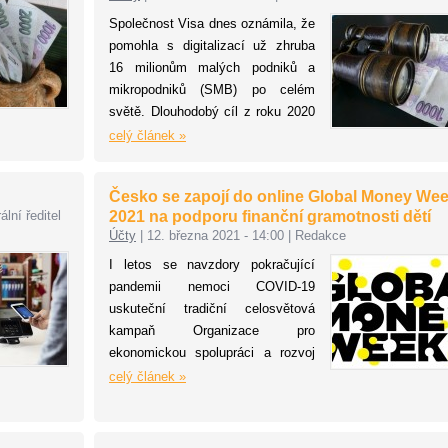
oznámily nové globální partnerství,
Společnost Visa dnes oznámila, že
díky kterému Daimler začne ve
pomohla s digitalizací už zhruba
svých vozech nabízet nativní in-
16 milionům malých podniků a
car platby. S technologií Visa
mikropodniků (SMB) po celém
Delegated Authentication, která
světě. Dlouhodobý cíl z roku 2020
z vozidel vytváří platební zařízení
dosáhnout hranice 50 milionů
celý článek »
využívající biometrické prvky, by
digitalizovaných firem tak Visa
se tak ověřování plateb
splnila z více než 30 procent. Od
prostřednictvím hesel a mobilních
Česko se zapojí do online Global Money We
začátku pandemie Visa zahájila
telefonů při placení v autě mohlo
lní ředitel
2021 na podporu finanční gramotnosti dětí
řadu komunitních programů na
brzy stát minulostí.
Účty
|
12. března 2021 - 14:00
|
Redakce
podporu podnikatelů, aby mohli
I letos se navzdory pokračující
začít přijímat digitální platby a
pandemii nemoci COVID-19
rychle se adaptovat na digitální
uskuteční tradiční celosvětová
ekonomiku. Zároveň dnes
kampaň Organizace pro
zveřejnila již páté vydání studie
ekonomickou spolupráci a rozvoj
Back to Business
. Vyplývá z ní, že
(OECD) Global Money Week
68 procent spotřebitelů
celý článek »
(GMW). Iniciativa si klade za cíl
permanentně změnilo své platební
zvyšovat finanční gramotnost dětí
návyky v důsledku koronavirové
a mládeže, učit je principům
pandemie.