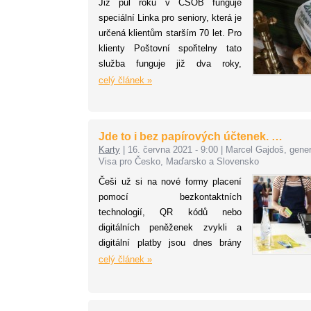
Již půl roku v ČSOB funguje
speciální Linka pro seniory, která je
určená klientům starším 70 let. Pro
klienty Poštovní spořitelny tato
služba funguje již dva roky,
klientům ČSOB je k dispozici od
celý článek »
dubna 2021. Každý měsíc na linku
seniorů zavolá přes 1 300 klientů a
každý zde stráví v průměru
Jde to i bez papírových účtenek. …
4 minuty.
Karty
|
16. června 2021 - 9:00
|
Marcel Gajdoš, generá
Visa pro Česko, Maďarsko a Slovensko
Češi už si na nové formy placení
pomocí bezkontaktních
technologií, QR kódů nebo
digitálních peněženek zvykli a
digitální platby jsou dnes brány
pomalu za naprostou
celý článek »
samozřejmost. V Česku se za
loňský rok zpracovalo více než půl
miliardy transakcí kartami Visa, a