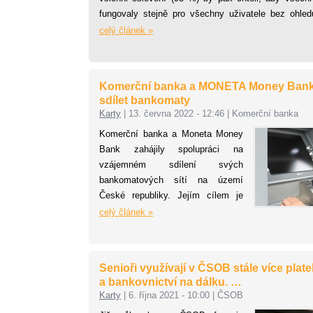
fungovaly stejně pro všechny uživatele bez ohled
bance patří.
celý článek »
Komerční banka a MONETA Money Ban
sdílet bankomaty
Karty
|
13. června 2022 - 12:46
|
Komerční banka
Komerční banka a Moneta Money
Bank zahájily spolupráci na
vzájemném sdílení svých
bankomatových sítí na území
České republiky. Jejím cílem je
zvýšit dostupnost hotovostních
celý článek »
služeb pro klienty obou bank a
současně akcelerovat aktivity v
zájmu udržitelného rozvoje.
Senioři využívají v ČSOB stále více plate
a bankovnictví na dálku. …
Karty
|
6. října 2021 - 10:00
|
ČSOB