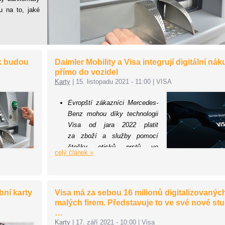
u na to, jaké
k budou
Daimler Mobility a Visa integrují digitální ná
přímo do vozidel
Karty
|
15. listopadu 2021 - 11:00
|
VISA
Evropští zákazníci Mercedes-
Benz mohou díky technologii
Visa od jara 2022 platit
za zboží a služby pomocí
čtečky otisků prstů ve
celý článek »
vozidlech.
Daimler tím z vozidel vytváří
platební zařízení
využívající dvoufaktorové
bní karty
Visa má za sebou 16 milionů digitalizovanýc
malých firem. Představuje to ve své nové stu
ověřování.
…
Společnosti Visa a Daimler Mobility
Karty
|
17. září 2021 - 10:00
|
Visa