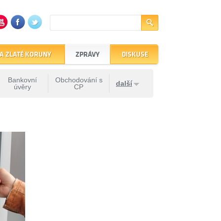
A ZLATÉ KORUNY
ZPRÁVY
DISKUSE
Bankovní
Obchodování s
další
úvěry
CP