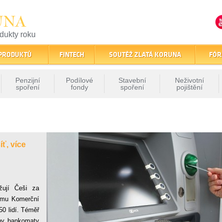
UNA
odukty roku
finančním trhu
 PRODUKTŮ
FINTECH
SOUTĚŽ ZLATÁ KORUNA
FÓR
Penzijní
Podílové
Stavební
Neživotní
spoření
fondy
spoření
pojištění
ť, více
ují Češi za
kumu Komerční
0 lidí. Téměř
hny bankomaty