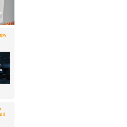
kupy
h
dii