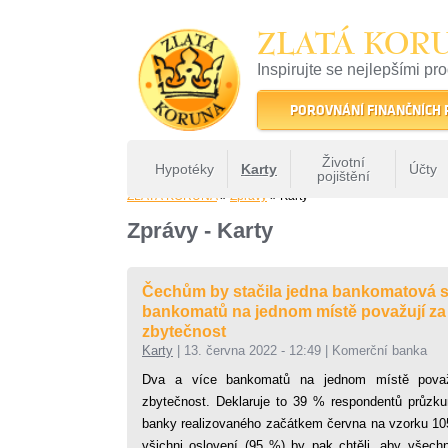
ZLATÁ KOR
Inspirujte se nejlepšími pr
22 let tradice a kvality na 
POROVNÁNÍ FINANČNÍCH
Životní
Hypotéky
Karty
Účty
pojištění
ZLATÁ KORUNA
»
Zprávy
» Karty
Zprávy - Karty
Čechům by stačila jedna bankomatová sí
bankomatů na jednom místě považují za
zbytečnost
Karty
|
13. června 2022 - 12:49
|
Komerční banka
Dva a více bankomatů na jednom místě považ
zbytečnost. Deklaruje to 39 % respondentů průz
banky realizovaného začátkem června na vzorku 105
všichni oslovení (95 %) by pak chtěli, aby všec