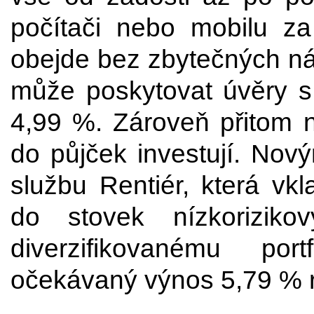
počítači nebo mobilu za
obejde bez zbytečných ná
může poskytovat úvěry s
4,99 %. Zároveň přitom ne
do půjček investují. Nov
službu Rentiér, která vkl
do stovek nízkorizik
diverzifikovanému por
očekávaný výnos 5,79 % 