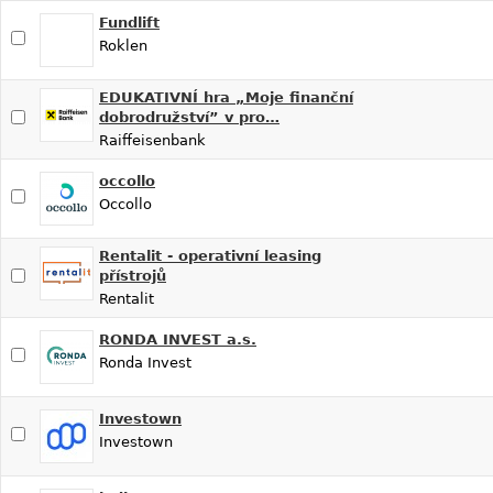
Fundlift
Roklen
EDUKATIVNÍ hra „Moje finanční
dobrodružství” v pro…
Raiffeisenbank
occollo
Occollo
Rentalit - operativní leasing
přístrojů
Rentalit
RONDA INVEST a.s.
Ronda Invest
Investown
Investown