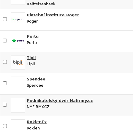
Raiffeisenbank
Platební instituce Roger
Roger
Portu
Portu
Tipli
Tipli
Spendee
Spendee
Podnikatelský úvěr Nafirmy.cz
NAFIRMY.CZ
RoklenFx
Roklen