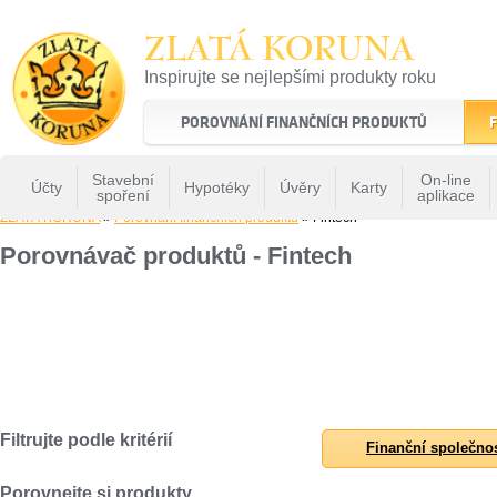
ZLATÁ KORUNA
Inspirujte se nejlepšími produkty roku
22 let tradice a kvality na finančním trhu
POROVNÁNÍ FINANČNÍCH PRODUKTŮ
F
Stavební
On-line
Účty
Hypotéky
Úvěry
Karty
spoření
aplikace
ZLATÁ KORUNA
»
Porovnání finančních produktů
» Fintech
Porovnávač produktů - Fintech
Filtrujte podle kritérií
Finanční společno
Porovnejte si produkty