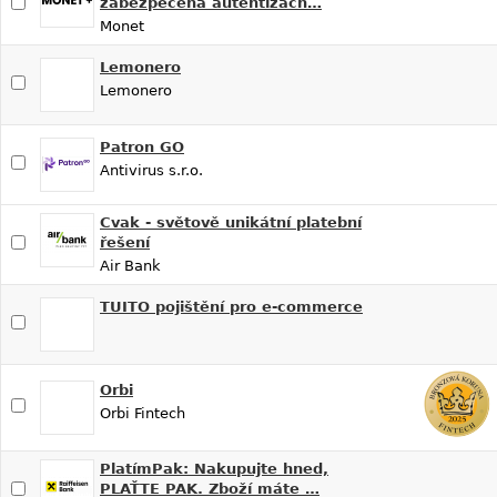
zabezpečená autentizačn…
Monet
Lemonero
Lemonero
Patron GO
Antivirus s.r.o.
Cvak - světově unikátní platební
řešení
Air Bank
TUITO pojištění pro e-commerce
Orbi
Orbi Fintech
PlatímPak: Nakupujte hned,
PLAŤTE PAK. Zboží máte …