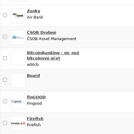
Zonky
Air Bank
ČSOB Drobné
ČSOB Asset Management
BitcoinBanking - víc než
bitcoinový účet
wbtcb
Board
finGOOD
Fingood
Firefish
Firefish