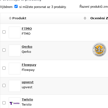
Řazení produktů změ
Výběrem
si můžete porovnat az 3 produkty.
Produkt
Ocenění 
FTMO
FTMO
Qerko
Qerko
Flowpay
Flowpay
upvest
upvest
Twisto
Twisto