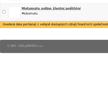
Mutumutu online životní pojištění
Mutumutu
Uvedená data pocházejí z veřejně dostupných zdrojů finančních společností
© 2003 - 2026 pdMEDIA s.r.o.