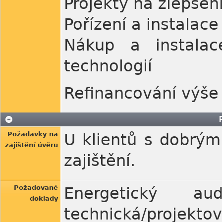
Projekty na zlepšen
Pořízení a instalace
Nákup a instalac
technologií
Refinancování výše
Požadavky na
U klientů s dobrý
zajištění úvěru
zajištění.
Požadované
Energetický a
doklady
technická/projekt