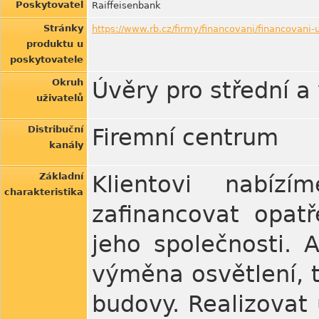
Poskytovatel
Raiffeisenbank
Stránky
https://www.rb.cz/firmy/financovani/financovani-
produktu u
poskytovatele
Okruh
Úvěry pro střední a 
uživatelů
Distribuční
Firemní centrum
kanály
Základní
Klientovi nabíz
charakteristika
zafinancovat opatř
jeho společnosti. 
výměna osvětlení, t
budovy. Realizovat 