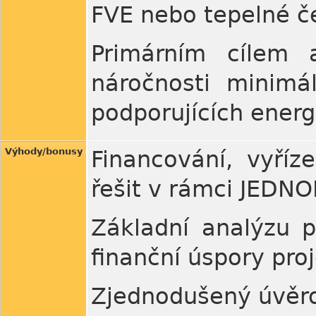
FVE nebo tepelné č
Primárním cílem 
náročnosti minimá
podporujících energ
Výhody/bonusy
Financování, vyříz
řešit v rámci JEDN
Základní analýzu př
finanční úspory pr
Zjednodušený úvěro