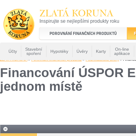
ZLATÁ KORUNA
Inspirujte se nejlepšími produkty roku
22 let tradice a kvality na finančním trhu
POROVNÁNÍ FINANČNÍCH PRODUKTŮ
F
Stavební
On-line
Účty
Hypotéky
Úvěry
Karty
spoření
aplikace
ZLATÁ KORUNA
»
Porovnání finančních produktů
»
Podnikatelské úvěry
» Financo
Financování ÚSPOR EN
jednom místě