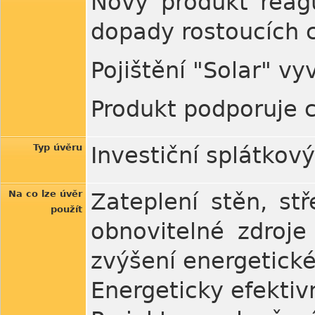
Nový produkt reaguj
dopady rostoucích c
Pojištění "Solar" vy
Produkt podporuje 
Typ úvěru
Investiční splátkov
Na co lze úvěr
Zateplení stěn, st
použít
obnovitelné zdroje
zvýšení energetické
Energeticky efektiv