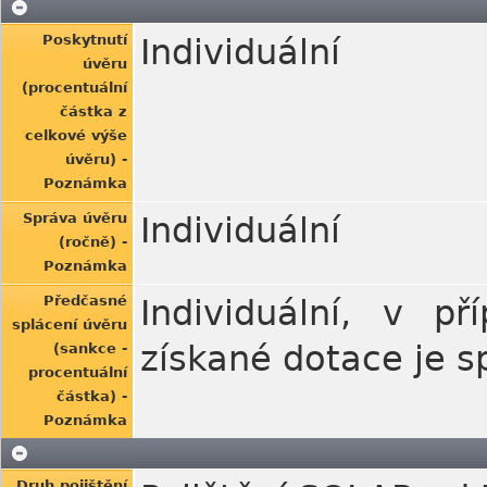
Poskytnutí
Individuální
úvěru
(procentuální
částka z
celkové výše
úvěru) -
Poznámka
Správa úvěru
Individuální
(ročně) -
Poznámka
Předčasné
Individuální, v p
splácení úvěru
získané dotace je s
(sankce -
procentuální
částka) -
Poznámka
Druh pojištění