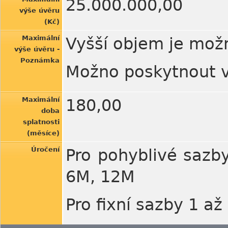
25.000.000,00
výše úvěru
(Kč)
Maximální
Vyšší objem je možn
výše úvěru -
Poznámka
Možno poskytnout 
Maximální
180,00
doba
splatnosti
(měsíce)
Úročení
Pro pohyblivé sazb
6M, 12M
Pro fixní sazby 1 až 