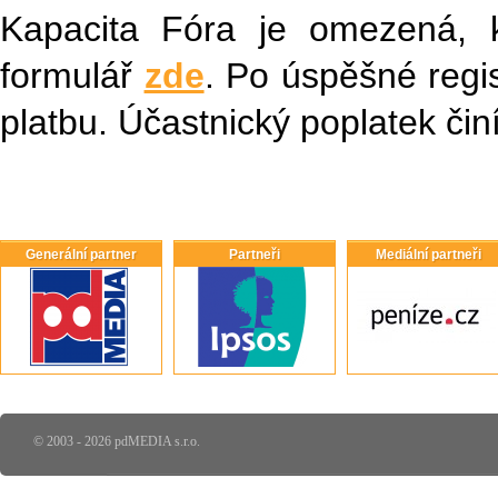
Kapacita Fóra je omezená, k
formulář
zde
. Po úspěšné regi
platbu. Účastnický poplatek čin
Generální partner
Partneři
Mediální partneři
© 2003 - 2026 pdMEDIA s.r.o.