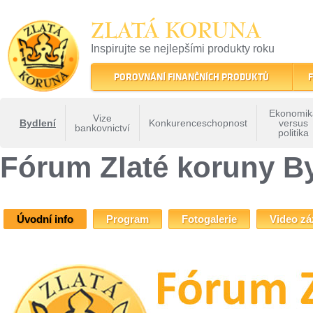
ZLATÁ KORUNA
Inspirujte se nejlepšími produkty roku
22 let tradice a kvality na finančním trhu
POROVNÁNÍ FINANČNÍCH PRODUKTŮ
F
Ekonomik
Vize
Bydlení
Konkurenceschopnost
versus
bankovnictví
politika
ZLATÁ KORUNA
»
Fóra Zlaté koruny
» Fórum Zlaté koruny Bydlení
Fórum Zlaté koruny B
Úvodní info
Program
Fotogalerie
Video z