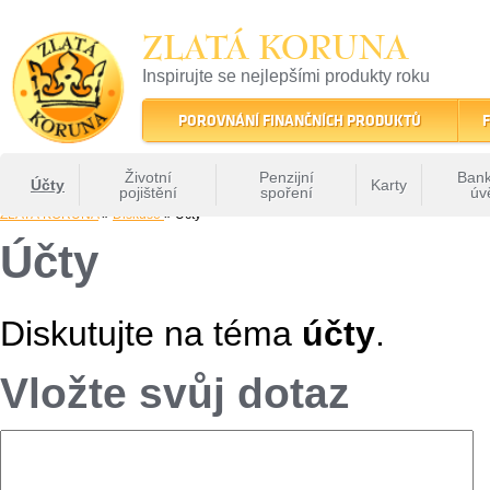
ZLATÁ KORUNA
Inspirujte se nejlepšími produkty roku
22 let tradice a kvality na finančním trhu
POROVNÁNÍ FINANČNÍCH PRODUKTŮ
F
Životní
Penzijní
Bank
Účty
Karty
pojištění
spoření
úv
ZLATÁ KORUNA
»
Diskuse
» Ucty
Účty
Diskutujte na téma
účty
.
Vložte svůj dotaz