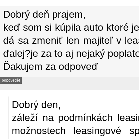
Dobrý deň prajem,
keď som si kúpila auto ktoré j
dá sa zmeniť len majiteľ v le
ďalej?je za to aj nejaký poplat
Ďakujem za odpoveď
odpovědět
Dobrý den,
záleží na podmínkách leas
možnostech leasingové sp