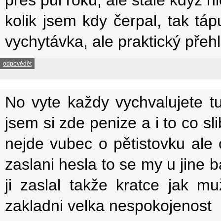
kolik jsem kdy čerpal, tak t
vychytávka, ale praktický přeh
odpovědět
No vyte každy vychvalujete t
jsem si zde penize a i to co sl
nejde vubec o pětistovku ale 
zaslani hesla to se my u jine
ji zaslal takže kratce jak m
zakladni velka nespokojenost