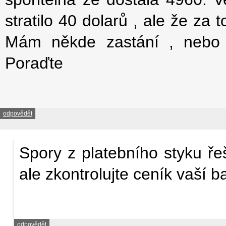
stratilo 40 dolarů , ale že za 
Mám někde zastání , nebo b
Poraďte
odpovědět
Spory z platebního styku řeš
ale zkontrolujte ceník vaší b
odpovědět