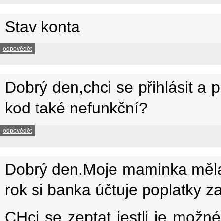
Stav konta
odpovědět
Dobrý den,chci se přihlásit a p
kod také nefunkční?
odpovědět
Dobrý den.Moje maminka měla ú
rok si banka účtuje poplatky z
CHci se zeptat jestli je možn