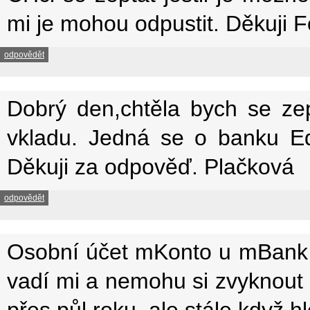
mi je mohou odpustit. Děkuji F
odpovědět
Dobrý den,chtěla bych se zept
vkladu. Jedná se o banku Eq
Děkuji za odpověď. Plačková
odpovědět
Osobní účet mKonto u mBank je
vadí mi a nemohu si zvyknout
přes půl roku, ale stále když 