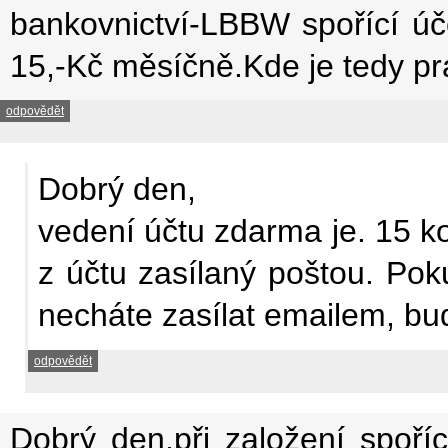
bankovnictví-LBBW spořící úče
15,-Kč měsíčně.Kde je tedy p
odpovědět
Dobrý den,
vedení účtu zdarma je. 15 k
z účtu zasílaný poštou. Pok
necháte zasílat emailem, bud
odpovědět
Dobrý den,při založení spoříc