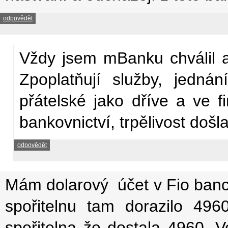
odpovědět
Vždy jsem mBanku chválil a 
Zpoplatňují služby, jedn
přátelské jako dříve a ve f
bankovnictví, trpělivost došla
odpovědět
Mám dolarový účet v Fio banc
spořitelnu tam dorazilo 496
spořitelna že dostala 4960. Ve