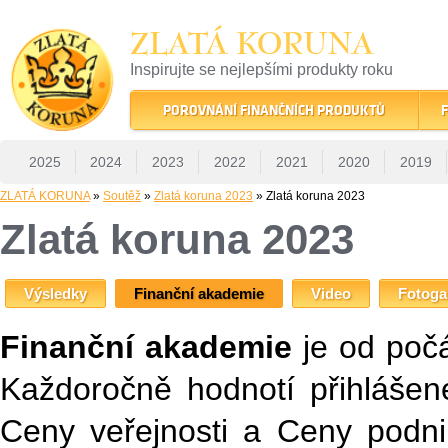
ZLATÁ KORUNA
Inspirujte se nejlepšími produkty roku
22 let tradice a kvality na finančním trhu
POROVNÁNÍ FINANČNÍCH PRODUKTŮ
F
2025
2024
2023
2022
2021
2020
2019
ZLATÁ KORUNA
»
Soutěž
»
Zlatá koruna 2023
» Zlatá koruna 2023
Zlatá koruna 2023
Výsledky
Finanční akademie
Video
Fotoga
Finanční akademie
je od počá
Každoročně hodnotí přihlášen
Ceny veřejnosti a Ceny podni