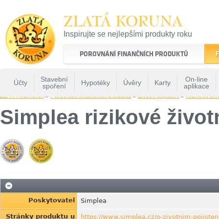
ZLATÁ KORUNA
Inspirujte se nejlepšími produkty roku
22 let tradice a kvality na finančním trhu
POROVNÁNÍ FINANČNÍCH PRODUKTŮ
F
Stavební
On-line
Účty
Hypotéky
Úvěry
Karty
spoření
aplikace
ZLATÁ KORUNA
»
Porovnání finančních produktů
»
Životní pojištění
»
Rizikové živo
Simplea rizikové životn
Poskytovatel
Simplea
Stránky produktu u
https://www.simplea.cz/o-zivotnim-pojisten