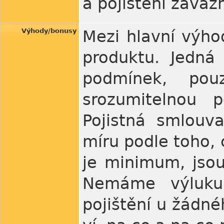
a pojištění záva
Výhody/bonusy
Mezi hlavní výho
produktu. Jedná 
podmínek, pou
srozumitelnou 
Pojistná smlouv
míru podle toho, c
je minimum, jso
Nemáme výluku
pojištění u žádné