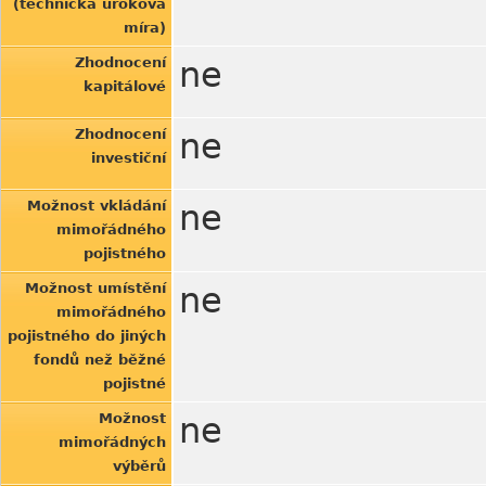
(technická úroková
míra)
Zhodnocení
ne
kapitálové
Zhodnocení
ne
investiční
Možnost vkládání
ne
mimořádného
pojistného
Možnost umístění
ne
mimořádného
pojistného do jiných
fondů než běžné
pojistné
Možnost
ne
mimořádných
výběrů