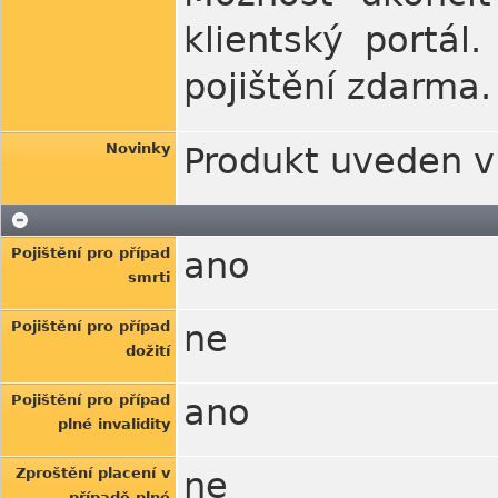
klientský portá
pojištění zdarma.
Novinky
Produkt uveden v
Pojištění pro případ
ano
smrti
Pojištění pro případ
ne
dožití
Pojištění pro případ
ano
plné invalidity
Zproštění placení v
ne
případě plné