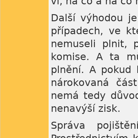
ví, na co a na co 
Další výhodou je
případech, ve k
nemuseli plnit,
komise. A ta mů
plnění. A pokud 
nárokovaná část 
nemá tedy důvod 
nenavýší zisk.
Správa pojiště