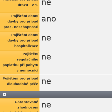
ne
úrazu - v %
Pojištění denní
ano
dávky pro případ
prac. neschopnosti
Pojištění denní
ne
dávky pro případ
hospitalizace
Pojištění
ne
regulačního
poplatku při pobytu
v nemocnici
Pojištění pro případ
ne
dlouhodobé péče
Garantované
ne
zhodnocení