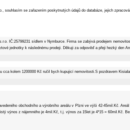
, souhlasím se zařazením poskytnutých údajů do databáze, jejich zpracová
.r.o. IČ:25799231 sídlem v Nymburce. Firma se zabývá prodejem nemovitost
ytové jednotky k následnému prodeji. Děkuji za odpověď a přeji hezký den A
u cca kolem 1200000 Kč ručil bych kupujicí nemovitosti.S pozdravem Kisiala
avedeného obchodního a výrobního areálu v Plzni ve výši 42-45mil.Kč. Areá
tý výnos z nájemného je 4mil.Kč, t.j. výnos za 15let je 4*15 = 60mil.Kč. Bez