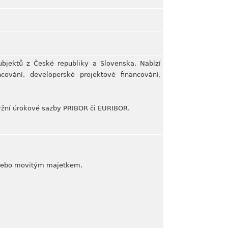
ubjektů z České republiky a Slovenska. Nabízí
ncování, developerské projektové financování,
tržní úrokové sazby PRIBOR či EURIBOR.
i nebo movitým majetkem.