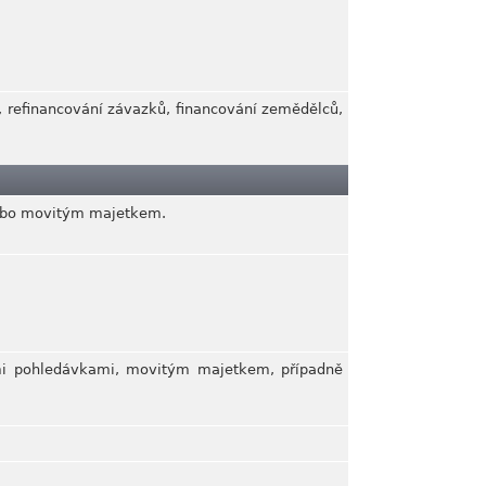
í, refinancování závazků, financování zemědělců,
 nebo movitým majetkem.
ními pohledávkami, movitým majetkem, případně