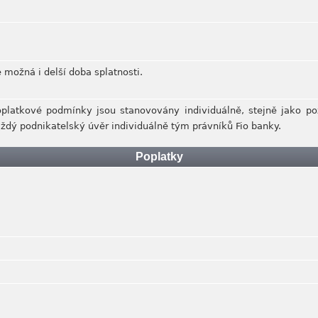
e možná i delší doba splatnosti.
platkové podmínky jsou stanovovány individuálně, stejně jako p
aždý podnikatelský úvěr individuálně tým právníků Fio banky.
Poplatky