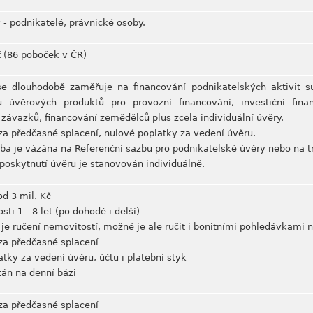
 - podnikatelé, právnické osoby.
 (86 poboček v ČR)
se dlouhodobě zaměřuje na financování podnikatelských aktivit s
u úvěrových produktů pro provozní financování, investiční fina
 závazků, financování zemědělců plus zcela individuální úvěry.
za předčasné splacení, nulové poplatky za vedení úvěru.
ba je vázána na Referenční sazbu pro podnikatelské úvěry nebo na 
 poskytnutí úvěru je stanovován individuálně.
od 3 mil. Kč
sti 1 - 8 let (po dohodě i delší)
 je ručení nemovitostí, možné je ale ručit i bonitními pohledávkam
za předčasné splacení
atky za vedení úvěru, účtu i platební styk
tán na denní bázi
za předčasné splacení