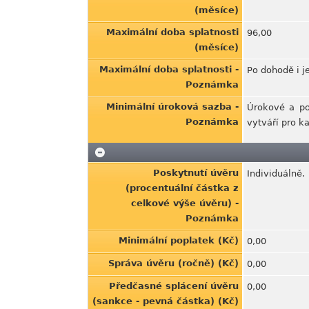
(měsíce)
Maximální doba splatnosti
96,00
(měsíce)
Maximální doba splatnosti -
Po dohodě i j
Poznámka
Minimální úroková sazba -
Úrokové a po
Poznámka
vytváří pro k
Poskytnutí úvěru
Individuálně.
(procentuální částka z
celkové výše úvěru) -
Poznámka
Minimální poplatek (Kč)
0,00
Správa úvěru (ročně) (Kč)
0,00
Předčasné splácení úvěru
0,00
(sankce - pevná částka) (Kč)