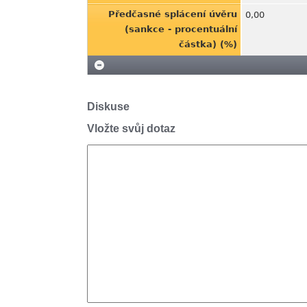
Předčasné splácení úvěru
0,00
(sankce - procentuální
částka) (%)
Diskuse
Vložte svůj dotaz