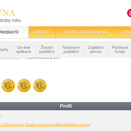
UNA
odukty roku
finančním trhu
 PRODUKTŮ
FINTECH
SOUTĚŽ ZLATÁ KORUNA
FÓR
On-line
Životní
Neživotní
Zajištění
Podílové
Karty
aplikace
pojištění
pojištění
penze
fondy
atelské úvěry
» Fio podnikatelský úvěr
Profil
.
o.cz/bankovni-sluzby/uvery/podnikatelske-uvery