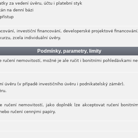
atky za vedení úvěru, účtu i platební styk
tán na denní bázi
 přístup
ncování, investiční financování, developerské projektové financován
urzu, zcela individuální úvěry.
Podmínky, parametry, limity
e ručení nemovitostí, možné je ale ručit i bonitními pohledávkami
ení úvěru (v případě investičního úvěru i podnikatelský záměr).
ěru.
je ručení nemovitostí, jako doplněk lze akceptovat ručení bonit
nebo ručení cennými papíry.