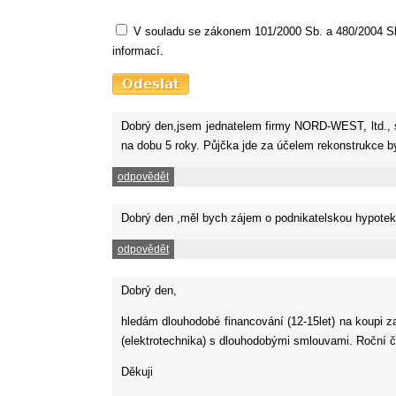
V souladu se zákonem 101/2000 Sb. a 480/2004 Sb.
informací.
Dobrý den,jsem jednatelem firmy NORD-WEST, ltd., s
na dobu 5 roky. Půjčka jde za účelem rekonstrukce b
odpovědět
Dobrý den ,měl bych zájem o podnikatelskou hypotek
odpovědět
Dobrý den,
hledám dlouhodobé financování (12-15let) na koupi z
(elektrotechnika) s dlouhodobými smlouvami. Roční čis
Děkuji