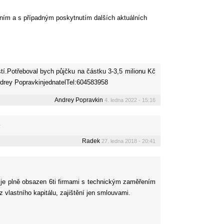
ním a s případným poskytnutím dalších aktuálních
í.Potřeboval bych půjčku na částku 3-3,5 milionu Kč
ndrey PopravkinjednatelTel:604583958
Andrey Popravkin
4. ledna 2022 - 15:16
Radek
27. ledna 2018 - 20:41
l je plně obsazen 6ti firmami s technickým zaměřením
 vlastního kapitálu, zajištění jen smlouvami.