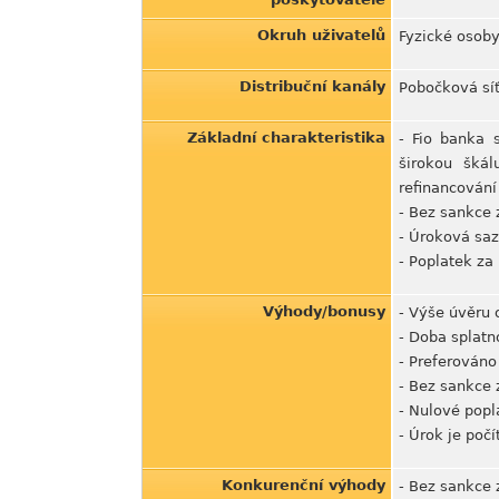
Okruh uživatelů
Fyzické osoby
Distribuční kanály
Pobočková síť
Základní charakteristika
- Fio banka 
širokou škál
refinancování
- Bez sankce 
- Úroková saz
- Poplatek za
Výhody/bonusy
- Výše úvěru 
- Doba splatno
- Preferováno
- Bez sankce 
- Nulové popl
- Úrok je počí
Konkurenční výhody
- Bez sankce 