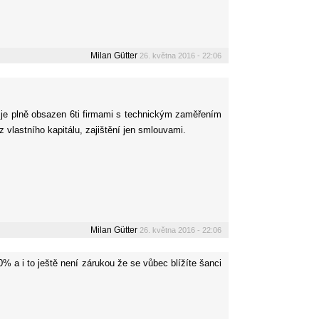
Milan Gütter
26. května 2016 - 22:06
l je plně obsazen 6ti firmami s technickým zaměřením
 vlastního kapitálu, zajištění jen smlouvami.
Milan Gütter
26. května 2016 - 22:06
% a i to ještě není zárukou že se vůbec blížíte šanci