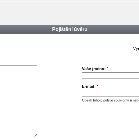
Pojištění úvěru
Vym
Vaše jméno:
*
E-mail:
*
Obsah tohoto pole je soukromý a neb