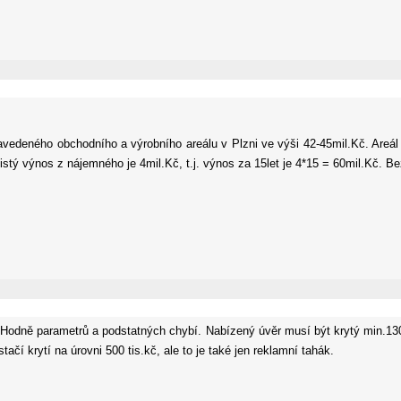
avedeného obchodního a výrobního areálu v Plzni ve výši 42-45mil.Kč. Areá
tý výnos z nájemného je 4mil.Kč, t.j. výnos za 15let je 4*15 = 60mil.Kč. Bez
 Hodně parametrů a podstatných chybí. Nabízený úvěr musí být krytý min.130
ačí krytí na úrovni 500 tis.kč, ale to je také jen reklamní tahák.