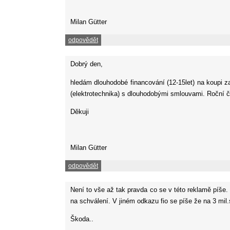
Milan Gütter
odpovědět
Dobrý den,
hledám dlouhodobé financování (12-15let) na koupi z
(elektrotechnika) s dlouhodobými smlouvami. Roční čis
Děkuji
Milan Gütter
odpovědět
Není to vše až tak pravda co se v této reklamě píše.
na schválení. V jiném odkazu fio se píše že na 3 mil.st
Škoda..