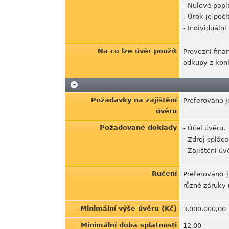
- Nulové popl
- Úrok je počí
- Individuální
Na co lze úvěr použít
Provozní fina
odkupy z konk
Požadavky na zajištění
Preferováno j
úvěru
Požadované doklady
- Účel úvěru.
- Zdroj splác
- Zajištění úv
Ručení
Preferováno 
různé záruky 
Minimální výše úvěru (Kč)
3.000.000,00
Minimální doba splatnosti
12,00