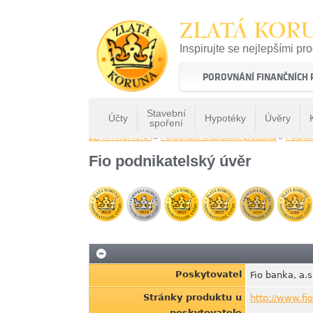
ZLATÁ KOR
Inspirujte se nejlepšími pr
22 let tradice a kvality na 
POROVNÁNÍ FINANČNÍCH
Stavební
Účty
Hypotéky
Úvěry
spoření
ZLATÁ KORUNA
»
Porovnání finančních produktů
»
Podnik
Fio podnikatelský úvěr
Poskytovatel
Fio banka, a.s
Stránky produktu u
http://www.fi
poskytovatele