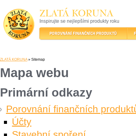
ZLATÁ KORUNA
Inspirujte se nejlepšími produkty roku
22 let tradice a kvality na finančním trhu
POROVNÁNÍ FINANČNÍCH PRODUKTŮ
F
ZLATÁ KORUNA
» Sitemap
Mapa webu
Primární odkazy
Porovnání finančních produkt
Účty
Stavební spoření