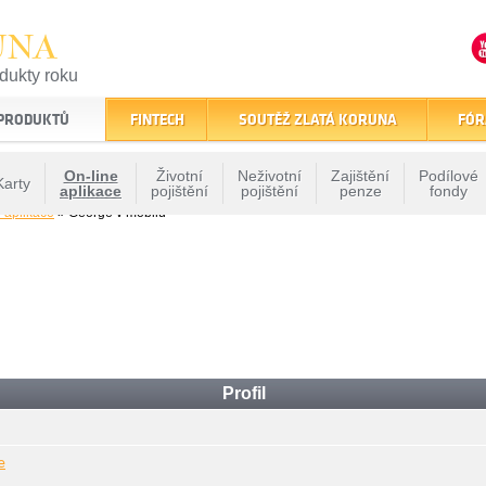
UNA
odukty roku
finančním trhu
 PRODUKTŮ
FINTECH
SOUTĚŽ ZLATÁ KORUNA
FÓR
On-line
Životní
Neživotní
Zajištění
Podílové
Karty
aplikace
pojištění
pojištění
penze
fondy
 aplikace
» George v mobilu
Profil
e