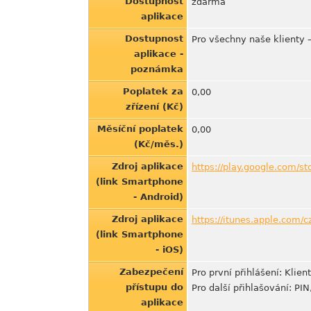
Dostupnost
zdarma
aplikace
Dostupnost
Pro všechny naše klienty 
aplikace -
poznámka
Poplatek za
0,00
zřízení (Kč)
Měsíční poplatek
0,00
(Kč/měs.)
Zdroj aplikace
https://play.google.com/st
(link Smartphone
- Android)
Zdroj aplikace
https://itunes.apple.com/
(link Smartphone
- iOS)
Zabezpečení
Pro první přihlášení: Klie
přístupu do
Pro další přihlašování: PIN
aplikace