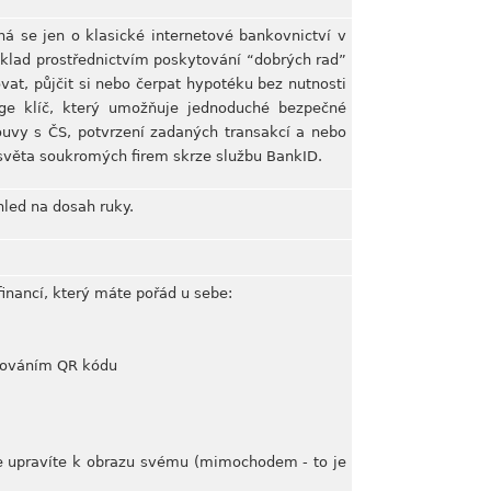
á se jen o klasické internetové bankovnictví v
íklad prostřednictvím poskytování “dobrých rad”
ovat, půjčit si nebo čerpat hypotéku bez nutnosti
rge klíč, který umožňuje jednoduché bezpečné
ouvy s ČS, potvrzení zadaných transakcí a nebo
o světa soukromých firem skrze službu BankID.
hled na dosah ruky.
inancí, který máte pořád u sebe:
enováním QR kódu
ge upravíte k obrazu svému (mimochodem - to je