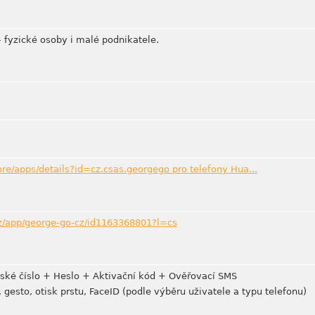
– fyzické osoby i malé podnikatele.
ore/apps/details?id=cz.csas.georgego pro telefony Hua...
cz/app/george-go-cz/id1163368801?l=cs
ntské číslo + Heslo + Aktivační kód + Ověřovací SMS
, gesto, otisk prstu, FaceID (podle výběru uživatele a typu telefonu)