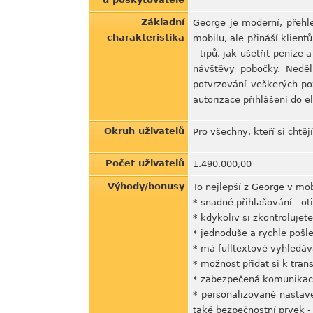
Základní
George je moderní, přehl
charakteristika
mobilu, ale přináší klien
- tipů, jak ušetřit peníze
návštěvy pobočky. Neděl
potvrzování veškerých po
autorizace přihlášení do 
Okruh uživatelů
Pro všechny, kteří si chtě
Počet uživatelů
1.490.000,00
Výhody/bonusy
To nejlepší z George v mo
* snadné přihlašování - o
* kdykoliv si zkontrolujet
* jednoduše a rychle pošl
* má fulltextové vyhledává
* možnost přidat si k tran
* zabezpečená komunikac
* personalizované nastav
také bezpečnostní prvek - 