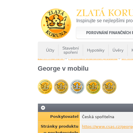
ZLATÁ KOR
Inspirujte se nejlepšími pr
22 let tradice a kvality na 
POROVNÁNÍ FINANČNÍCH
Stavební
Účty
Hypotéky
Úvěry
spoření
ZLATÁ KORUNA
»
Porovnání finančních produktů
»
On-line
George v mobilu
Poskytovatel
Česká spořitelna
Stránky produktu
https://www.csas.cz/georg
u poskytovatele