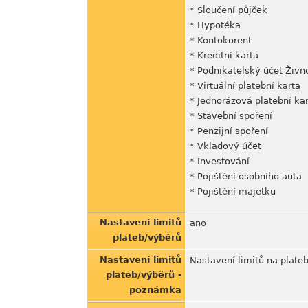
* Sloučení půjček
* Hypotéka
* Kontokorent
* Kreditní karta
* Podnikatelský účet Živn
* Virtuální platební karta
* Jednorázová platební ka
* Stavební spoření
* Penzijní spoření
* Vkladový účet
* Investování
* Pojištění osobního auta
* Pojištění majetku
Nastavení limitů
ano
plateb/výběrů
Nastavení limitů
Nastavení limitů na plateb
plateb/výběrů -
poznámka