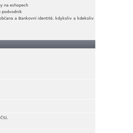
tby na eshopech
ne podvodník
občana a Bankovní identitě, kdykoliv a kdekoliv
 ČS).