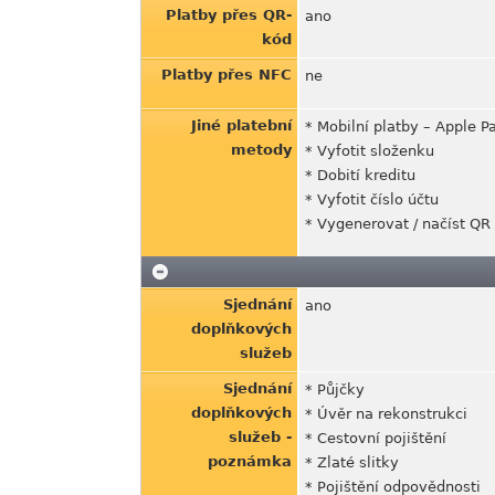
Platby přes QR-
ano
kód
Platby přes NFC
ne
Jiné platební
* Mobilní platby – Apple P
metody
* Vyfotit složenku
* Dobití kreditu
* Vyfotit číslo účtu
* Vygenerovat / načíst QR
Sjednání
ano
doplňkových
služeb
Sjednání
* Půjčky
doplňkových
* Úvěr na rekonstrukci
služeb -
* Cestovní pojištění
poznámka
* Zlaté slitky
* Pojištění odpovědnosti