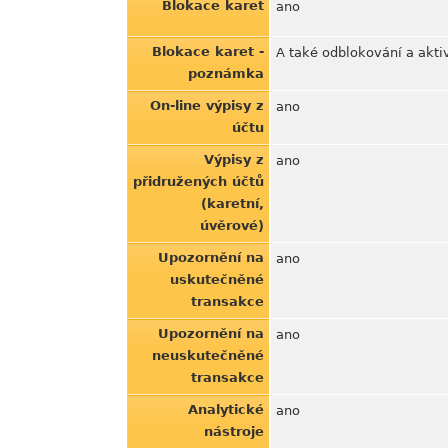
Blokace karet
ano
Blokace karet -
A také odblokování a akt
poznámka
On-line výpisy z
ano
účtu
Výpisy z
ano
přidružených účtů
(karetní,
úvěrové)
Upozornění na
ano
uskutečněné
transakce
Upozornění na
ano
neuskutečněné
transakce
Analytické
ano
nástroje