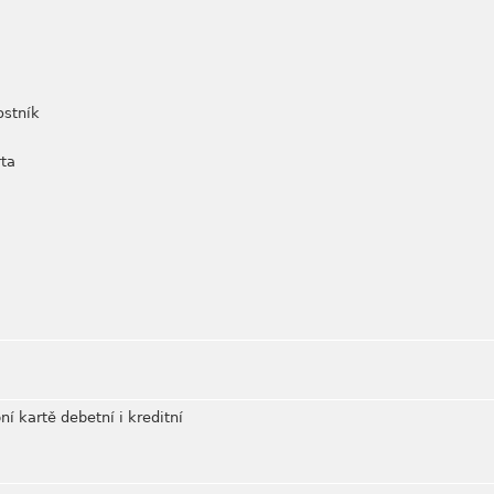
ostník
rta
ní kartě debetní i kreditní