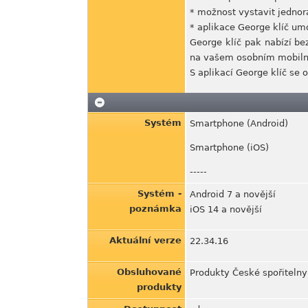
* možnost vystavit jednorá
* aplikace George klíč um
George klíč pak nabízí be
na vašem osobním mobilní
S aplikací George klíč se 
Systém
Smartphone (Android)
Smartphone (iOS)
-----
Systém -
Android 7 a novější
poznámka
iOS 14 a novější
Aktuální verze
22.34.16
Obsluhované
Produkty České spořitelny 
produkty