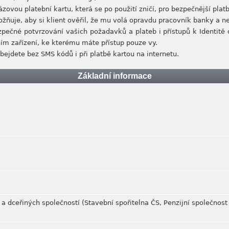
zovou platební kartu, která se po použití zničí, pro bezpečnější pla
ožňuje, aby si klient ověřil, že mu volá opravdu pracovník banky a 
zpečné potvrzování vašich požadavků a plateb i přístupů k Identitě 
m zařízení, ke kterému máte přístup pouze vy.
obejdete bez SMS kódů i při platbě kartou na internetu.
Základní informace
a dceřiných společností (Stavební spořitelna ČS, Penzijní společnost