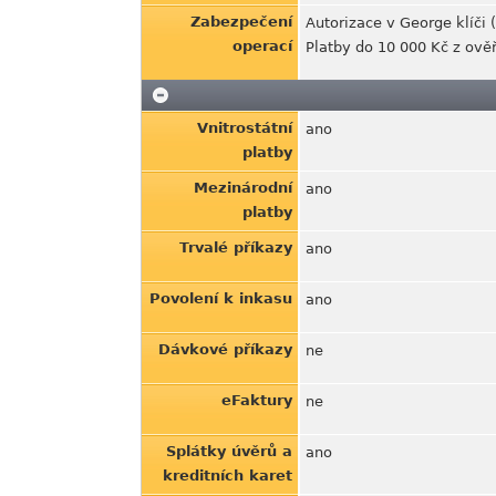
Zabezpečení
Autorizace v George klíči
operací
Platby do 10 000 Kč z ově
Vnitrostátní
ano
platby
Mezinárodní
ano
platby
Trvalé příkazy
ano
Povolení k inkasu
ano
Dávkové příkazy
ne
eFaktury
ne
Splátky úvěrů a
ano
kreditních karet