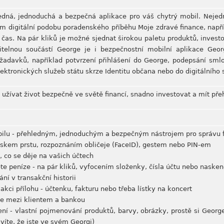
edná, jednoduchá a bezpečná aplikace pro váš chytrý mobil. Nejedn
tům digitální podobu poradenského příběhu Moje zdravé finance, např
 a čas. Na pár kliků je možné sjednat širokou paletu produktů, invest
itelnou součástí George je i bezpečnostní mobilní aplikace Geo
žadavků, například potvrzení přihlášení do George, podepsání sml
elektronických služeb státu skrze Identitu občana nebo do digitálníh
jí užívat život bezpečně ve světě financí, snadno investovat a mít pře
bilu - přehledným, jednoduchým a bezpečným nástrojem pro správu f
tiskem prstu, rozpoznáním obličeje (FaceID), gestem nebo PIN-em
e, co se děje na vašich účtech
ete peníze - na pár kliků, vyfocením složenky, čísla účtu nebo nask
ní v transakční historii
sakci přílohu - účtenku, fakturu nebo třeba lístky na koncert
e mezi klientem a bankou
ení - vlastní pojmenování produktů, barvy, obrázky, prostě si Geor
víte, že jste ve svém Georgi)