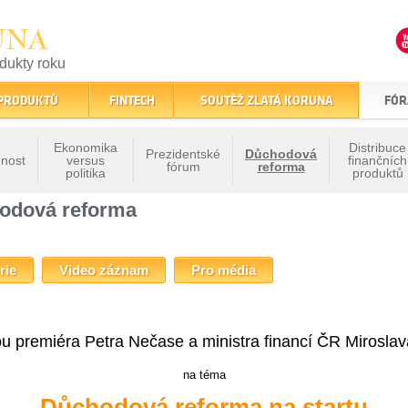
UNA
odukty roku
finančním trhu
 PRODUKTŮ
FINTECH
SOUTĚŽ ZLATÁ KORUNA
FÓR
Ekonomika
Distribuce
Prezidentské
Důchodová
nost
versus
finančních
fórum
reforma
politika
produktů
oruny - Důchodová reforma
chodová reforma
rie
Video záznam
Pro média
ou premiéra Petra Nečase a ministra financí ČR Mirosla
na téma
Důchodová reforma na startu