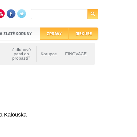
A ZLATÉ KORUNY
ZPRÁVY
DISKUSE
Z dluhové
pasti do
Korupce
FINOVACE
propasti?
va Kalouska