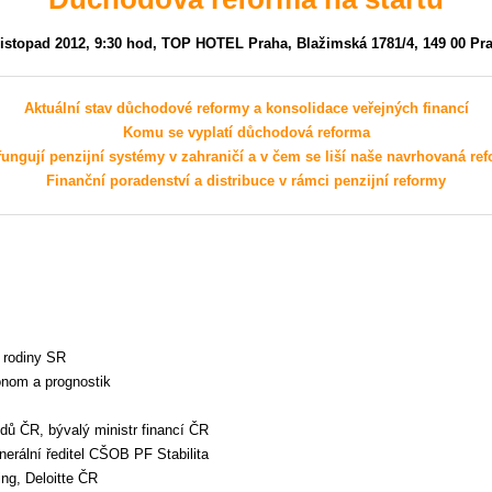
listopad 2012, 9:30 hod, TOP HOTEL Praha, Blažimská 1781/4, 149 00 Pr
Aktuální stav důchodové reformy a konsolidace veřejných financí
Komu se vyplatí důchodová reforma
fungují penzijní systémy v zahraničí a v čem se liší naše navrhovaná re
Finanční poradenství a distribuce v rámci penzijní reformy
a rodiny SR
onom a prognostik
ndů ČR, bývalý ministr financí ČR
erální ředitel CŠOB PF Stabilita
ing, Deloitte ČR