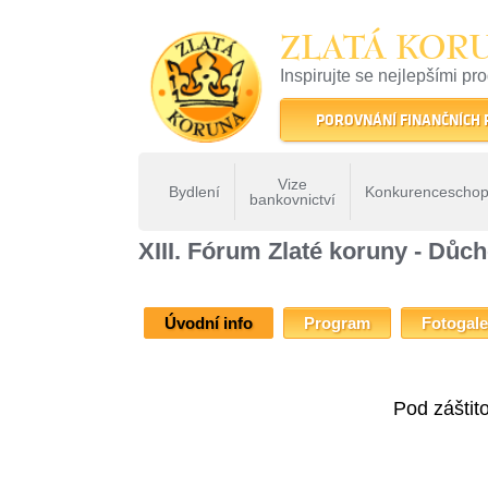
ZLATÁ KOR
Inspirujte se nejlepšími pr
22 let tradice a kvality na 
POROVNÁNÍ FINANČNÍCH
Vize
Bydlení
Konkurenceschop
bankovnictví
ZLATÁ KORUNA
»
Fóra Zlaté koruny
» XIII. Fórum Zlaté k
XIII. Fórum Zlaté koruny - Dů
Úvodní info
Program
Fotogale
Pod záštit