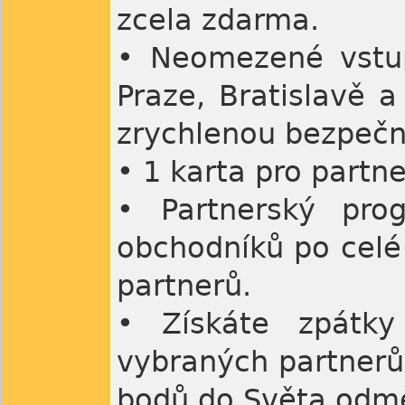
zcela zdarma.
• Neomezené vstup
Praze, Bratislavě a
zrychlenou bezpečno
• 1 karta pro partn
• Partnerský pr
obchodníků po celé
partnerů.
• Získáte zpátky
vybraných partnerů
bodů do Světa odm