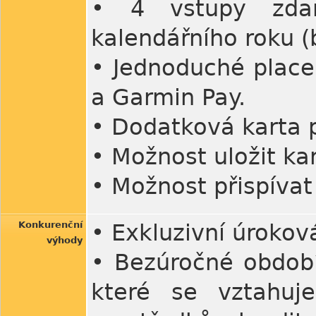
• 4 vstupy zda
kalendářního roku 
• Jednoduché place
a Garmin Pay.
• Dodatková karta 
• Možnost uložit kar
• Možnost přispíva
Konkurenční
• Exkluzivní úrokov
výhody
• Bezúročné období
které se vztahuj