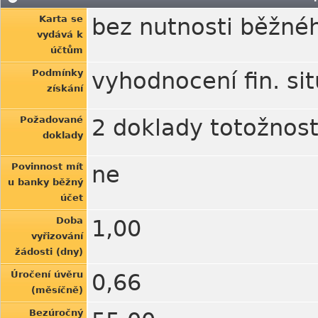
Karta se
bez nutnosti běžné
vydává k
účtům
Podmínky
vyhodnocení fin. si
získání
Požadované
2 doklady totožnost
doklady
Povinnost mít
ne
u banky běžný
účet
Doba
1,00
vyřizování
žádosti (dny)
Úročení úvěru
0,66
(měsíčně)
Bezúročný