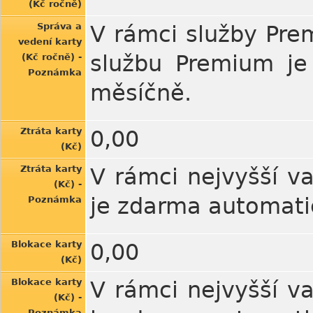
(Kč ročně)
Správa a
V rámci služby Pre
vedení karty
službu Premium je
(Kč ročně) -
Poznámka
měsíčně.
Ztráta karty
0,00
(Kč)
Ztráta karty
V rámci nejvyšší va
(Kč) -
je zdarma automatic
Poznámka
Blokace karty
0,00
(Kč)
Blokace karty
V rámci nejvyšší va
(Kč) -
Poznámka