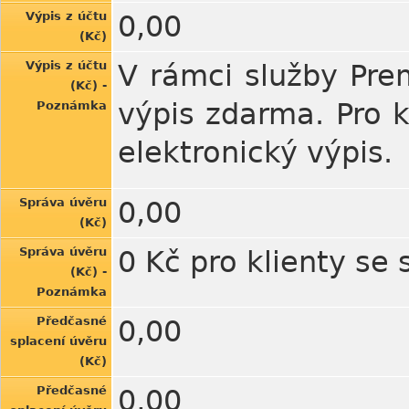
Výpis z účtu
0,00
(Kč)
Výpis z účtu
V rámci služby Prem
(Kč) -
výpis zdarma. Pro 
Poznámka
elektronický výpis.
Správa úvěru
0,00
(Kč)
Správa úvěru
0 Kč pro klienty se
(Kč) -
Poznámka
Předčasné
0,00
splacení úvěru
(Kč)
Předčasné
0,00