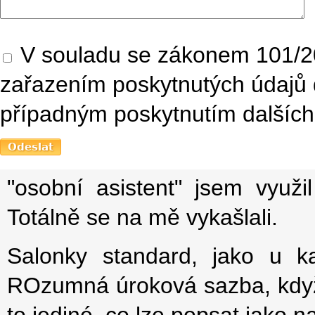
V souladu se zákonem 101/20
zařazením poskytnutých údajů 
případným poskytnutím dalších 
"osobní asistent" jsem využi
Totálně se na mě vykašlali.
Salonky standard, jako u ka
ROzumná úroková sazba, když 
to jediné, co lze popsat jako 