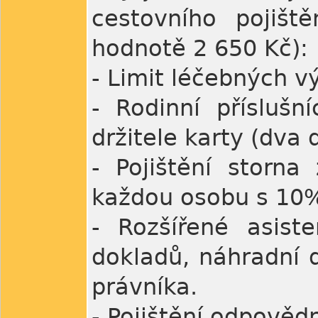
cestovního pojiště
hodnotě 2 650 Kč):
- Limit léčebných v
- Rodinní přísluš
držitele karty (dva d
- Pojištění storn
každou osobu s 10%
- Rozšířené asiste
dokladů, náhradní 
právníka.
- Pojištění odpověd