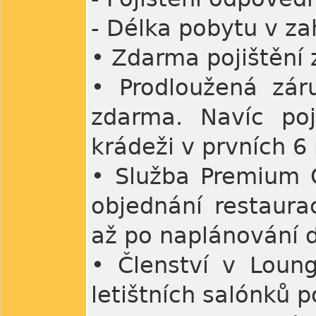
- Délka pobytu v za
• Zdarma pojištění 
• Prodloužená zár
zdarma. Navíc poji
krádeži v prvních 6
• Služba Premium C
objednání restaurac
až po naplánování d
• Členství v Loun
letištních salónků 