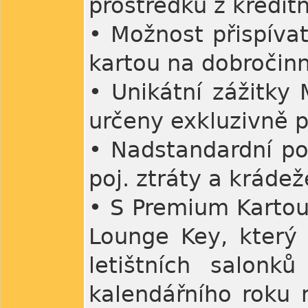
prostředků z kreditn
• Možnost přispíva
kartou na dobročin
• Unikátní zážitky 
určeny exkluzivně 
• Nadstandardní poj
poj. ztráty a kráde
• S Premium Kartou 
Lounge Key, který
letištních salon
kalendářního roku m