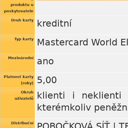
produktu u
poskytovatele
Druh karty
kreditní
Typ karty
Mastercard World El
Mezinárodní
ano
Platnost karty
5,00
(roky)
Okruh
klienti i neklient
uživatelů
kterémkoliv peněžn
Distribuční
POBOČKOVÁ SÍŤ | 