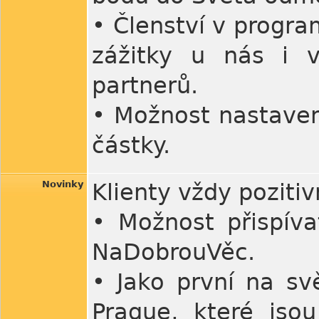
• Členství v program
zážitky u nás i 
partnerů.
• Možnost nastaven
částky.
Novinky
Klienty vždy pozit
• Možnost přispíva
NaDobrouVěc.
• Jako první na svě
Prague, které jso