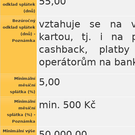
55,00
odklad splátek
(dnů)
Bezúročný
vztahuje se na v
odklad splátek
kartou, tj. i na
(dnů) -
Poznámka
cashback, platby
operátorům na ba
Minimální
5,00
měsíční
splátka (%)
Minimální
min. 500 Kč
měsíční
splátka (%) -
Poznámka
Minimální výše
50.000,00