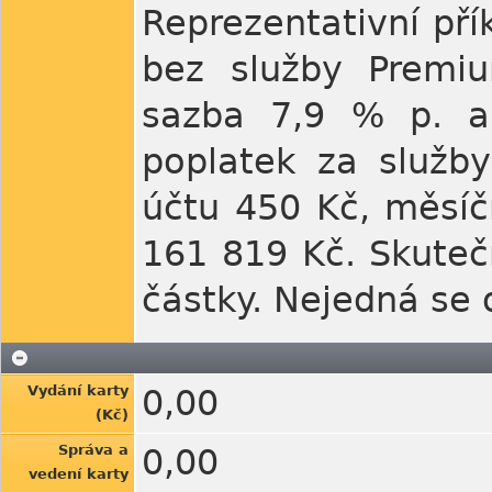
Reprezentativní pří
bez služby Premi
sazba 7,9 % p. a.
poplatek za služby
účtu 450 Kč, měsíč
161 819 Kč. Skuteč
částky. Nejedná se 
Vydání karty
0,00
(Kč)
Správa a
0,00
vedení karty