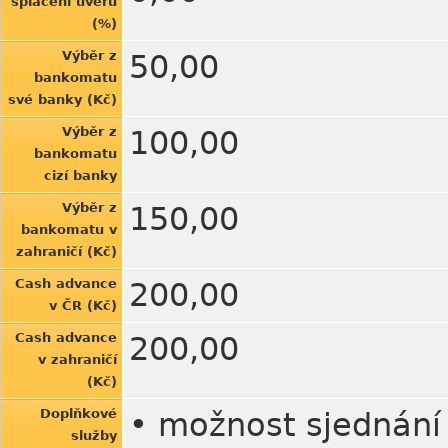
splacení úvěru
(%)
Výběr z
50,00
bankomatu
své banky (Kč)
Výběr z
100,00
bankomatu
cizí banky
Výběr z
150,00
bankomatu v
zahraničí (Kč)
Cash advance
200,00
v ČR (Kč)
Cash advance
200,00
v zahraničí
(Kč)
Doplňkové
• možnost sjednání
služby