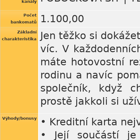
kanály
Počet
1.100,00
bankomatů
Základní
Jen těžko si dokáže
charakteristika
víc. V každodenních
máte hotovostní re
rodinu a navíc pomá
společník, když c
prostě jakkoli si uží
Výhody/bonusy
• Kreditní karta nej
• Její součástí j