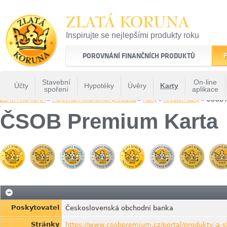
ZLATÁ KORUNA
Inspirujte se nejlepšími produkty roku
22 let tradice a kvality na finančním trhu
POROVNÁNÍ FINANČNÍCH PRODUKTŮ
F
Stavební
On-line
Účty
Hypotéky
Úvěry
Karty
spoření
aplikace
ZLATÁ KORUNA
»
Porovnání finančních produktů
»
Karty
»
Kreditní karty
» ČSOB P
ČSOB Premium Karta
Poskytovatel
Československá obchodní banka
Stránky
https://www.csobpremium.cz/portal/produkty-a-