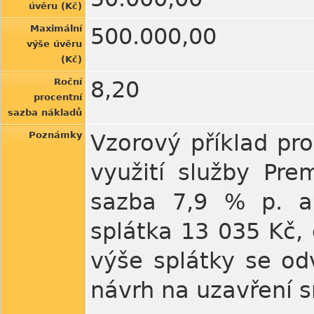
úvěru (Kč)
Maximální
500.000,00
výše úvěru
(Kč)
Roční
8,20
procentní
sazba nákladů
Poznámky
Vzorový příklad pr
využití služby Pr
sazba 7,9 % p. a.
splátka 13 035 Kč,
výše splátky se od
návrh na uzavření 