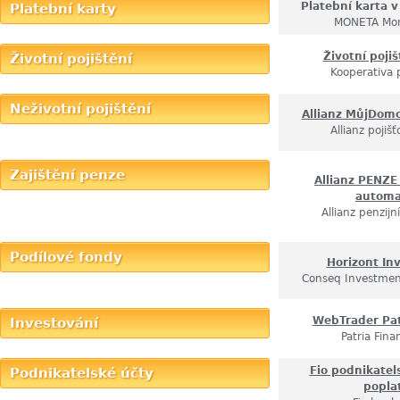
Platební karta v
Platební karty
MONETA Mo
Životní pojiš
Životní pojištění
Kooperativa 
Neživotní pojištění
Allianz MůjDom
Allianz pojišť
Zajištění penze
Allianz PENZ
autom
Allianz penzijn
Podílové fondy
Horizont Inv
Conseq Investme
WebTrader Pat
Investování
Patria Fina
Fio podnikatel
Podnikatelské účty
popla