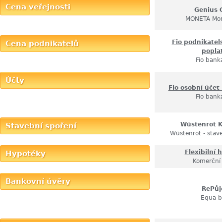
Cena veřejnosti
Genius 
MONETA Mo
Fio podnikatel
Cena podnikatelů
popla
Fio banka
Účty
Fio osobní účet
Fio banka
Wüstenrot 
Stavební spoření
Wüstenrot - stave
Flexibilní 
Hypotéky
Komerční
Bankovní úvěry
RePůj
Equa 