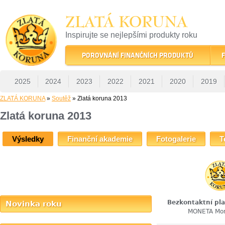
ZLATÁ KORUNA
Inspirujte se nejlepšími produkty roku
22 let tradice a kvality na finančním trhu
POROVNÁNÍ FINANČNÍCH PRODUKTŮ
F
2025
2024
2023
2022
2021
2020
2019
ZLATÁ KORUNA
»
Soutěž
» Zlatá koruna 2013
Zlatá koruna 2013
Výsledky
Finanční akademie
Fotogalerie
T
Bezkontaktní pl
Novinka roku
MONETA Mo