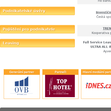
Fio banka
Podnikatelské úvěry
Investičn
Česká spo
TRE
Pojištění pro podnikatele
Kooperativa 
Full Service Leas
Leasing
ULTRA ALL 
Ayve
Generální partner
Partneři
Hlavní mediální par