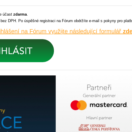
je účast
zdarma
.
č bez DPH.​ Po úspěšné registraci na Fórum obdržíte e-mail s pokyny pro platb
ihlášení na Fórum využijte následující formulář
zd