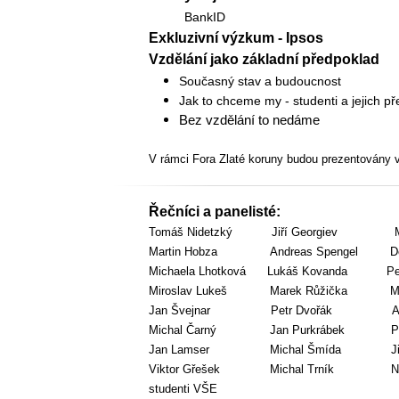
BankID
Exkluzivní výzkum - Ipsos
Vzdělání jako základní předpoklad
Současný stav a budoucnost
Jak to chceme my - studenti a jejich p
Bez vzdělání to nedáme
V rámci Fora Zlaté koruny budou prezentovány 
Řečníci a panelisté:
Tomáš Nidetzký Jiří Georgiev Miro
Martin Hobza Andreas Spengel Domin
Michaela Lhotková Lukáš Kovanda Petr
Miroslav Lukeš Marek Růžička Mich
Jan Švejnar Petr Dvořák Aleš
Michal Čarný Jan Purkrábek Pet
Jan Lamser Michal Šmída Jiří 
Viktor Gřešek Michal Trník Natáli
studenti VŠE