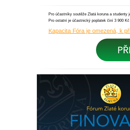
Pro účastníky soutěže Zlatá koruna a studenty 
Pro ostatní je účastnický poplatek činí 3 900 K
Kapacita Fóra je omezená, k př