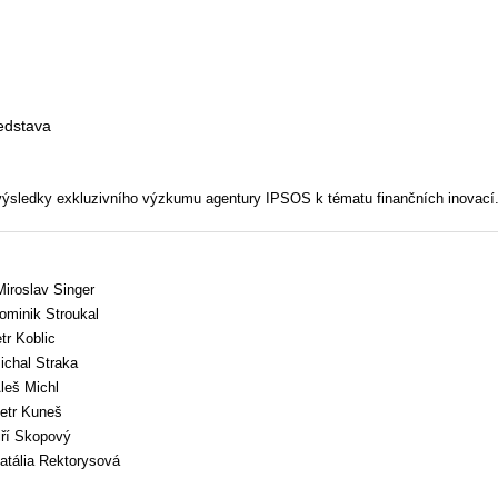
ředstava
výsledky exkluzivního výzkumu agentury IPSOS k tématu finančních inovací
slav Singer
ik Stroukal
 Koblic
al Straka
 Michl
r Kuneš
Skopový
a Rektorysová