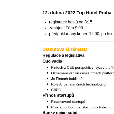
12. dubna 2022 Top Hotel Praha
registrace hostů od 8:15
zahájení Fóra 9:00
předpokládaný konec 15:00, po té n
Diskutovaná témata:
Regulace a legislativa
Quo vadis
Fintech z CEE perspektivy: výzvy a příle
Oznámení vzniku české fintech platfor
Je Fintech bublina?
Role AI ve finančních technologiích
CBDC
Přínos startupů
Financování startupů
Role a budoucnost startupů - fintech, i
Banky nejen sobě