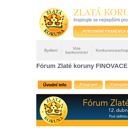
ZLATÁ KOR
Inspirujte se nejlepšími pr
22 let tradice a kvality na 
POROVNÁNÍ FINANČNÍCH
Vize
Bydlení
Konkurenceschop
bankovnictví
ZLATÁ KORUNA
»
Fóra Zlaté koruny
» Fórum Zlaté korun
Fórum Zlaté koruny FINOVACE
Úvodní info
Program
Fotogale