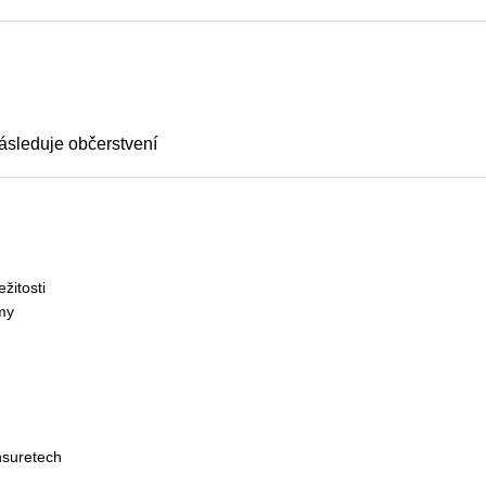
ásleduje občerstvení
žitosti
my
nsuretech