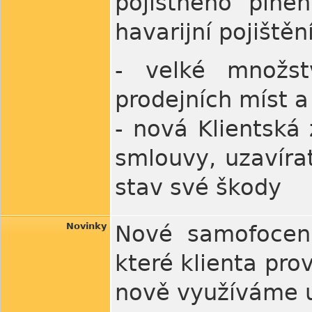
pojistného plně
havarijní pojiště
- velké množst
prodejních míst a
- nová Klientská
smlouvy, uzavírat
stav své škody
Novinky
Nové samofocení 
které klienta pr
nově využíváme u