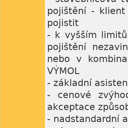
pojištění - klien
pojistit
- k vyšším limit
pojištění nezavi
nebo v kombinac
VÝMOL
- základní asiste
- cenové zvýhod
akceptace způsob
- nadstandardní 