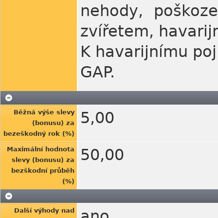
nehody, poškoze
zvířetem, havarij
K havarijnímu poj
GAP.
Běžná výše slevy
5,00
(bonusu) za
bezeškodný rok (%)
Maximální hodnota
50,00
slevy (bonusu) za
bezškodní průběh
(%)
Další výhody nad
ano