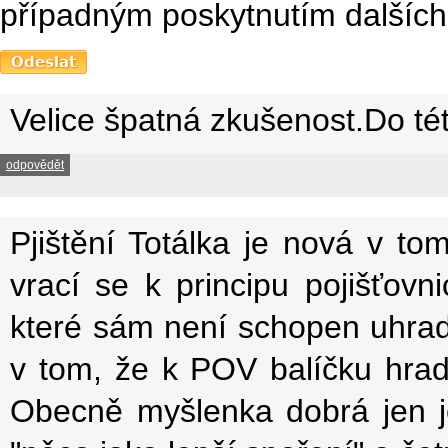
případným poskytnutím dalších 
Velice špatná zkušenost.Do té
odpovědět
Pjištění Totálka je nová v to
vrací se k principu pojišťovnic
které sám není schopen uhradit
v tom, že k POV balíčku hradí
Obecně myšlenka dobrá jen je 