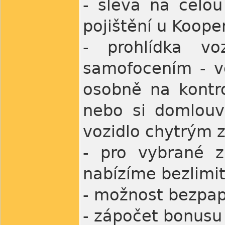
- sleva na celou
pojištění u Koope
- prohlídka vo
samofocením - ve
osobně na kontro
nebo si domlouv
vozidlo chytrým z
- pro vybrané z
nabízíme bezlimit
- možnost bezpap
- zápočet bonusu