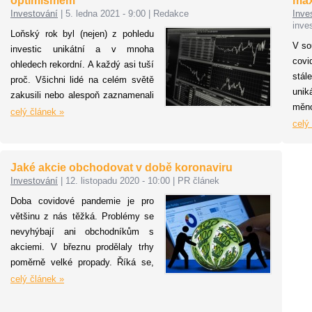
optimismem
ma
Investování
|
5. ledna 2021 - 9:00
|
Redakce
Inve
inve
Loňský rok byl (nejen) z pohledu
V so
investic unikátní a v mnoha
cov
ohledech rekordní. A každý asi tuší
stá
proč. Všichni lidé na celém světě
unik
zakusili nebo alespoň zaznamenali
měn
pandemii, kterou lidstvo
celý článek »
kome
celý
nepamatuje od konce první
ani 
světové války. Pandemie hrála
Rec
první housle i ve světě investic.
Jaké akcie obchodovat v době koronaviru
fakt
Podívejme se, jakou „písničku“ si
Investování
|
12. listopadu 2020 - 10:00
|
PR článek
hled
investoři vyslechli.
násl
Doba covidové pandemie je pro
maj
většinu z nás těžká. Problémy se
neza
nevyhýbají ani obchodníkům s
do 
akciemi. V březnu prodělaly trhy
vrc
poměrně velké propady. Říká se,
kom
že každá krize bývá pro chytré
celý článek »
investory příležitostí. Podívejme se
v tomto článku na společnosti, se