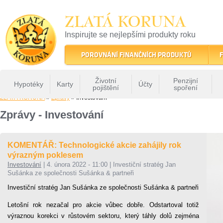
ZLATÁ KORUNA
Inspirujte se nejlepšími produkty roku
22 let tradice a kvality na finančním trhu
POROVNÁNÍ FINANČNÍCH PRODUKTŮ
F
Životní
Penzijní
Hypotéky
Karty
Účty
pojištění
spoření
ZLATÁ KORUNA
»
Zprávy
» Investování
Zprávy - Investování
KOMENTÁŘ: Technologické akcie zahájily rok
výrazným poklesem
Investování
|
4. února 2022 - 11:00
|
Investiční stratég Jan
Sušánka ze společnosti Sušánka & partneři
Investiční stratég Jan Sušánka ze společnosti Sušánka & partneři
Letošní rok nezačal pro akcie vůbec dobře. Odstartoval totiž
výraznou korekci v růstovém sektoru, který táhly dolů zejména