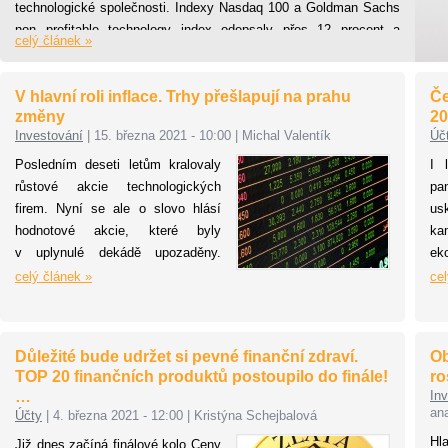
technologické společnosti. Indexy Nasdaq 100 a Goldman Sachs
non profitable technology index odepsaly přes 12 procent a
celý článek »
dostaly se do tzv. medvědího trhu. Poklesu ale zřejmě nemusí být
konec vzhledem k očekávanému zvyšování úrokových sazeb.
V hlavní roli inflace. Trhy přešlapují na prahu
Če
změny
20
Investování
|
15. března 2021 - 10:00
|
Michal Valentík
Úč
Posledním deseti letům kralovaly
I 
růstové akcie technologických
pa
firem. Nyní se ale o slovo hlásí
us
hodnotové akcie, které byly
k
v uplynulé dekádě upozaděny.
ek
Sledujeme krátkodobý výkyv, nebo
(O
celý článek »
cel
jsme na prahu rozsáhlejší změny?
(G
O tom, kterým odvětvím se bude
zv
v příštích letech dařit, bude z velké
a 
Důležité bude udržet si pevné finanční zdraví.
Ob
míry rozhodovat vývoj inflace.
ho
TOP 20 finančních produktů postoupilo do finále!
ro
je
…
In
pr
ana
Účty
|
4. března 2021 - 12:00
|
Kristýna Schejbalová
k 
Hl
Již dnes začíná finálové kolo Ceny