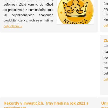
st
ún
veřejnosti Zlaté koruny, do něhož
př
dn
se probojovalo z nominačního kola
bř
mí
20 nejoblíbenějších finančních
kl
produktů. Který z nich se umístí na
no
cel
příčkách vítězů, může široká
celý článek »
19
veřejnost ovlivnit hlasováním na
oč
webu
www.zlatakoruna.info
až do
Zl
ná
25. dubna 2021. Vyberte i Vy svůj
In
že
TOP produkt letošního roku!
vn
Lá
ro
ne
výn
se
to
ce
po
cel
tét
Rekordy v investicích. Trhy hledí na rok 2021 s
Uni