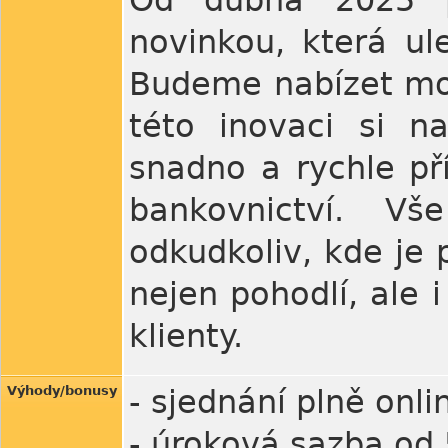
Od dubna 2025 př
novinkou, která ule
Budeme nabízet mož
této inovaci si n
snadno a rychle př
bankovnictví. V
odkudkoliv, kde je p
nejen pohodlí, ale i
klienty.
Výhody/bonusy
- sjednání plně onl
- úroková sazba od 