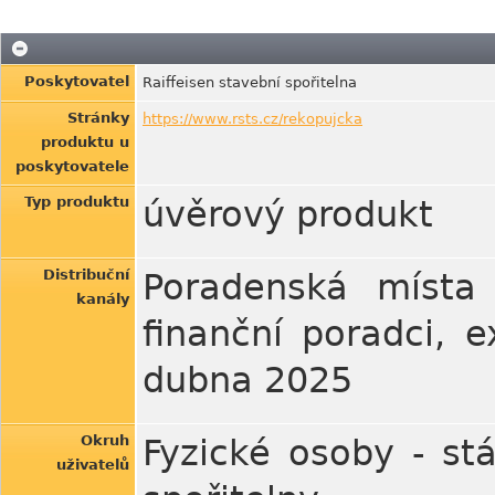
Poskytovatel
Raiffeisen stavební spořitelna
Stránky
https://www.rsts.cz/rekopujcka
produktu u
poskytovatele
Typ produktu
úvěrový produkt
Distribuční
Poradenská místa R
kanály
finanční poradci, e
dubna 2025
Okruh
Fyzické osoby - stáv
uživatelů