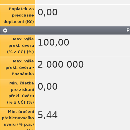
Poplatek za
0,00
předčasné
doplacení (Kč)
P
Max. výše
100,00
překl. úvěru
(% z CČ) (%)
Max. výše
2 000 000
překl. úvěru -
Poznámka
Min. částka
0,00
pro získání
překl. úvěru
(% z CČ) (%)
Min. úročení
5,44
překlenovacího
úvěru (% p.a.)