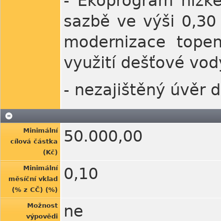
- Ekoprogram nízké
sazbě ve výši 0,30 
modernizace topení
využití dešťové vod
- nezajištěný úvěr 
Minimální
50.000,00
cílová částka
(Kč)
Minimální
0,10
měsíční vklad
(% z CČ) (%)
Možnost
ne
výpovědi