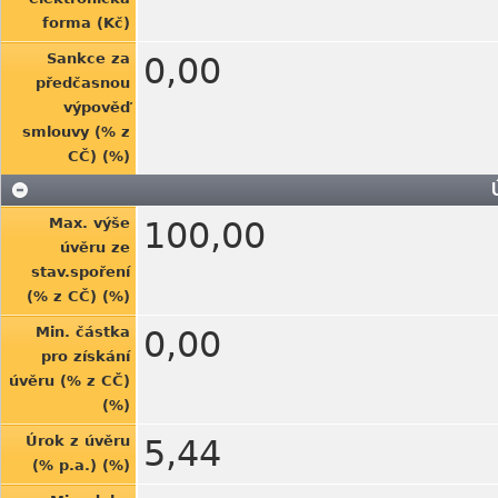
forma (Kč)
Sankce za
0,00
předčasnou
výpověď
smlouvy (% z
CČ) (%)
Max. výše
100,00
úvěru ze
stav.spoření
(% z CČ) (%)
Min. částka
0,00
pro získání
úvěru (% z CČ)
(%)
Úrok z úvěru
5,44
(% p.a.) (%)