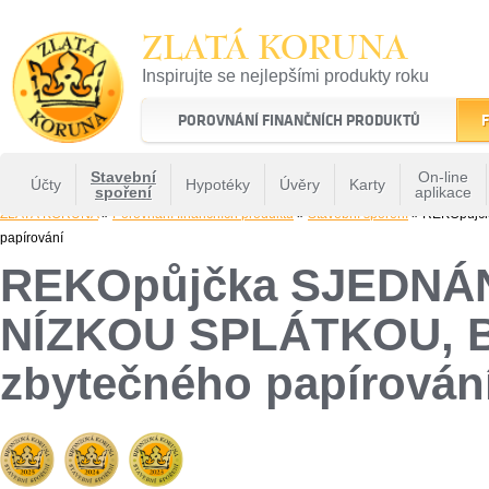
ZLATÁ KORUNA
Inspirujte se nejlepšími produkty roku
22 let tradice a kvality na finančním trhu
POROVNÁNÍ FINANČNÍCH PRODUKTŮ
F
Stavební
On-line
Účty
Hypotéky
Úvěry
Karty
spoření
aplikace
ZLATÁ KORUNA
»
Porovnání finančních produktů
»
Stavební spoření
» REKOpůjčk
papírování
REKOpůjčka SJEDNÁNÍ
NÍZKOU SPLÁTKOU, B
zbytečného papírován