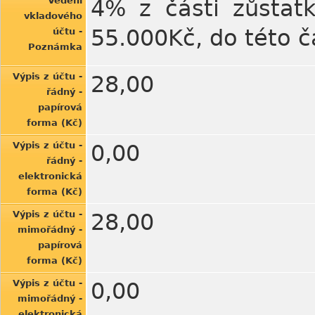
Vedení
4% z části zůstatk
vkladového
55.000Kč, do této 
účtu -
Poznámka
Výpis z účtu -
28,00
řádný -
papírová
forma (Kč)
Výpis z účtu -
0,00
řádný -
elektronická
forma (Kč)
Výpis z účtu -
28,00
mimořádný -
papírová
forma (Kč)
Výpis z účtu -
0,00
mimořádný -
elektronická