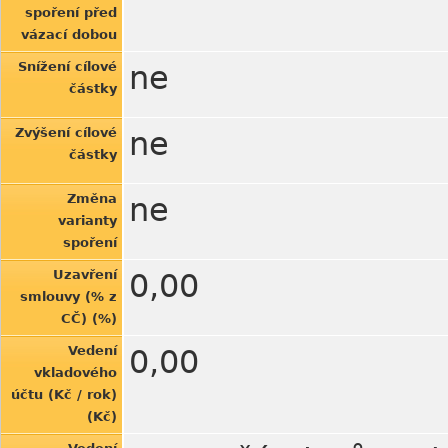
spoření před
vázací dobou
Snížení cílové
ne
částky
Zvýšení cílové
ne
částky
Změna
ne
varianty
spoření
Uzavření
0,00
smlouvy (% z
CČ) (%)
Vedení
0,00
vkladového
účtu (Kč / rok)
(Kč)