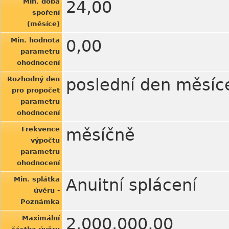
Min. doba
24,00
spoření
(měsíce)
Min. hodnota
0,00
parametru
ohodnocení
Rozhodný den
poslední den měsíc
pro propočet
parametru
ohodnocení
Frekvence
měsíčně
výpočtu
parametru
ohodnocení
Min. splátka
Anuitní splácení
úvěru -
Poznámka
Maximální
2.000.000,00