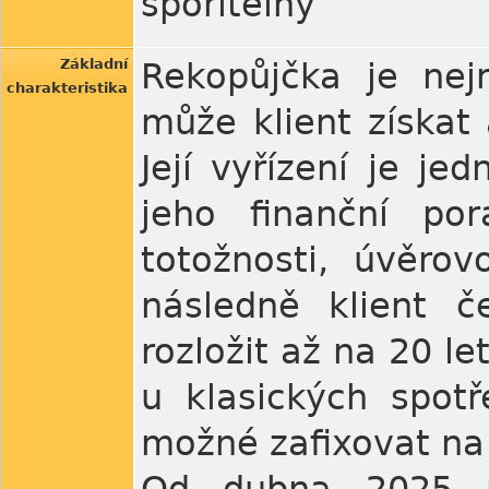
spořitelny
Základní
Rekopůjčka je nejr
charakteristika
může klient získat
Její vyřízení je je
jeho finanční po
totožnosti, úvěro
následně klient č
rozložit až na 20 le
u klasických spotř
možné zafixovat na 