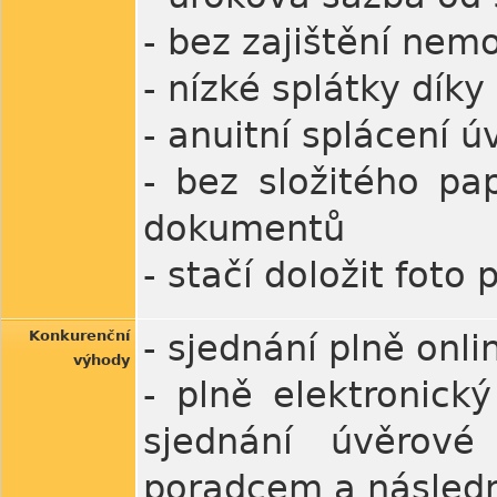
- bez zajištění nemo
- nízké splátky díky
- anuitní splácení ú
- bez složitého pa
dokumentů
- stačí doložit foto
Konkurenční
- sjednání plně onl
výhody
- plně elektronick
sjednání úvěrov
poradcem a následn