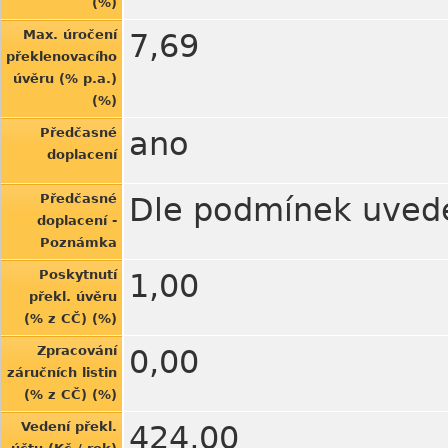
(%)
Max. úročení
7,69
překlenovacího
úvěru (% p.a.)
(%)
Předčasné
ano
doplacení
Předčasné
Dle podmínek uved
doplacení -
Poznámka
Poskytnutí
1,00
překl. úvěru
(% z CČ) (%)
Zpracování
0,00
záručních listin
(% z CČ) (%)
Vedení překl.
424,00