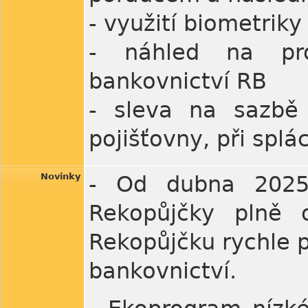
- využití biometrik
- náhled na pro
bankovnictví RB
- sleva na sazbě 
pojišťovny, při splá
Novinky
- Od dubna 2025
Rekopůjčky plně o
Rekopůjčku rychle p
bankovnictví.