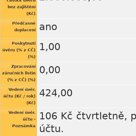
částka úvěru
bez zajištění
(Kč)
Předčasné
ano
doplacení
Poskytnutí
1,00
úvěru (% z CČ)
(%)
Zpracování
0,00
záručních listin
(% z CČ) (%)
Vedení úvěr.
424,00
účtu (Kč / rok)
(Kč)
Vedení úvěr.
106 Kč čtvrtletně, 
účtu -
účtu.
Poznámka