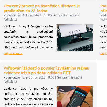
s 
Omezený provoz na finančních úřadech je
Pau
os
prodloužen do 22. ledna
zál
sk
Podnikatelé
|
4. ledna 2021 - 15:00
|
Generální finanční
Podn
z 
ředitelství
ředit
Vy
Vzhledem k vyhlášeným vládním
Pok
lea
opatřením a prodloužení
výdě
nouzového stavu, budou pracoviště
vsto
Finanční správy do 22. ledna 2021
mus
přístupná pro veřejnost pouze v
míst
omezeném rozsahu.
nejp
celý článek »
celý
2021
Vyřizování žádostí o povolení zvláštního režimu
evidence tržeb po dobu odkladu EET
Podnikatelé
|
8. prosince 2020 - 9:00
|
Generální finanční
ředitelství
Evidence tržeb je pro všechny
podnikatele pozastavena do 31.
prosince 2022. Bez ohledu na to,
do které fáze evidence podnikatelé