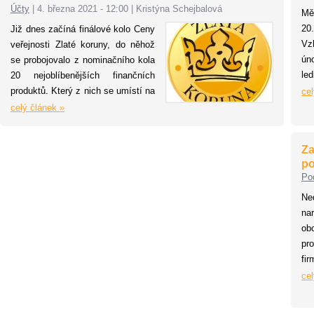
ta
k podnikání. Česká republika se
Účty
|
4. března 2021 - 12:00
|
Kristýna Schejbalová
Mě
př
stejně jako dalších 174 zemí světa
20
Již dnes začíná finálové kolo Ceny
ko
připojí v týdnu od 22. do 28.
Vz
veřejnosti Zlaté koruny, do něhož
března 2021.
ún
se probojovalo z nominačního kola
le
20 nejoblíbenějších finančních
až 
produktů. Který z nich se umístí na
cel
pr
příčkách vítězů, může široká
celý článek »
pa
veřejnost ovlivnit hlasováním na
vy
webu
www.zlatakoruna.info
až do
Za
ži
25. dubna 2021. Vyberte i Vy svůj
po
pl
TOP produkt letošního roku!
Po
po
Ne
po
n
mě
o
pr
fir
Te
cel
za
vy