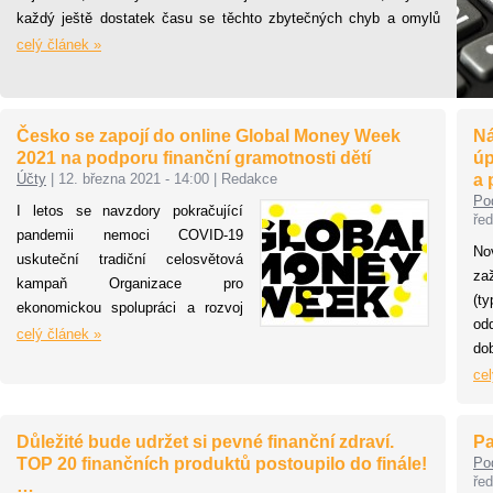
každý ještě dostatek času se těchto zbytečných chyb a omylů
vyvarovat.
celý článek »
Česko se zapojí do online Global Money Week
Ná
2021 na podporu finanční gramotnosti dětí
úp
Účty
|
12. března 2021 - 14:00
|
Redakce
a 
Po
I letos se navzdory pokračující
řed
pandemii nemoci COVID-19
No
uskuteční tradiční celosvětová
zaž
kampaň Organizace pro
(t
ekonomickou spolupráci a rozvoj
od
(OECD) Global Money Week
celý článek »
do
(GMW). Iniciativa si klade za cíl
pe
cel
zvyšovat finanční gramotnost dětí
pě
a mládeže, učit je principům
od
hospodaření s penězi, seznamovat
Důležité bude udržet si pevné finanční zdraví.
Pa
pr
je se základními typy finančních
TOP 20 finančních produktů postoupilo do finále!
Po
ko
produktů a inspirovat je
řed
…