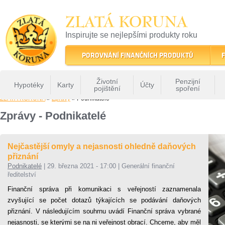
ZLATÁ KORUNA
Inspirujte se nejlepšími produkty roku
22 let tradice a kvality na finančním trhu
POROVNÁNÍ FINANČNÍCH PRODUKTŮ
F
Životní
Penzijní
Hypotéky
Karty
Účty
pojištění
spoření
ZLATÁ KORUNA
»
Zprávy
» Podnikatelé
Zprávy - Podnikatelé
Nejčastější omyly a nejasnosti ohledně daňových
přiznání
Podnikatelé
|
29. března 2021 - 17:00
|
Generální finanční
ředitelství
Finanční správa při komunikaci s veřejností zaznamenala
zvyšující se počet dotazů týkajících se podávání daňových
přiznání. V následujícím souhrnu uvádí Finanční správa vybrané
nejasnosti, se kterými se na ni veřejnost obrací. Chceme, aby měl