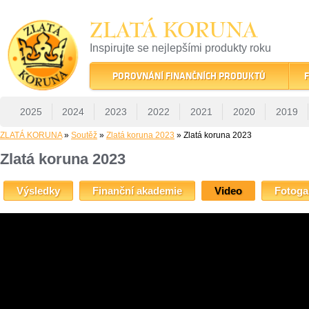
ZLATÁ KORUNA
Inspirujte se nejlepšími produkty roku
22 let tradice a kvality na finančním trhu
POROVNÁNÍ FINANČNÍCH PRODUKTŮ
F
2025
2024
2023
2022
2021
2020
2019
ZLATÁ KORUNA
»
Soutěž
»
Zlatá koruna 2023
» Zlatá koruna 2023
Zlatá koruna 2023
Výsledky
Finanční akademie
Video
Fotoga