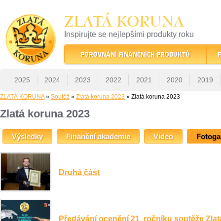
ZLATÁ KORUNA
Inspirujte se nejlepšími produkty roku
22 let tradice a kvality na finančním trhu
POROVNÁNÍ FINANČNÍCH PRODUKTŮ
F
2025
2024
2023
2022
2021
2020
2019
ZLATÁ KORUNA
»
Soutěž
»
Zlatá koruna 2023
» Zlatá koruna 2023
Zlatá koruna 2023
Výsledky
Finanční akademie
Video
Fotoga
Druhá část
Předávání ocenění 21. ročníku soutěže Zlat