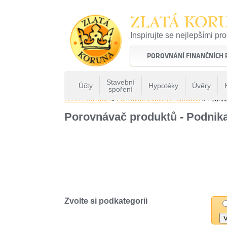
ZLATÁ KOR
Inspirujte se nejlepšími pr
22 let tradice a kvality na 
POROVNÁNÍ FINANČNÍCH
Stavební
Účty
Hypotéky
Úvěry
spoření
ZLATÁ KORUNA
»
Porovnání finančních produktů
» Podnik
Porovnávač produktů - Podnika
Zvolte si podkategorii