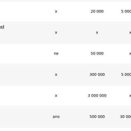
x
20 000
5 00
el
x
x
ne
50 000
x
300 000
5 00
x
3 000 000
ano
500 000
30 00