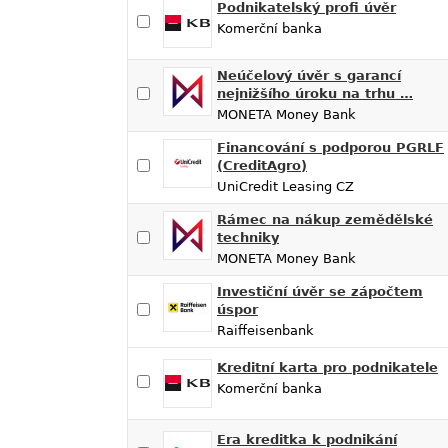
Podnikatelský profi úvěr
Komerční banka
Neúčelový úvěr s garancí
nejnižšího úroku na trhu …
MONETA Money Bank
Financování s podporou PGRLF
(CreditAgro)
UniCredit Leasing CZ
Rámec na nákup zemědělské
techniky
MONETA Money Bank
Investiční úvěr se zápočtem
úspor
Raiffeisenbank
Kreditní karta pro podnikatele
Komerční banka
Era kreditka k podnikání