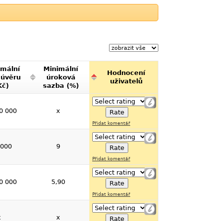
mální
Minimální
Hodnocení
 úvěru
úroková
uživatelů
Kč)
sazba (%)
0 000
x
Přidat komentář
 000
9
Přidat komentář
0 000
5,90
Přidat komentář
x
x