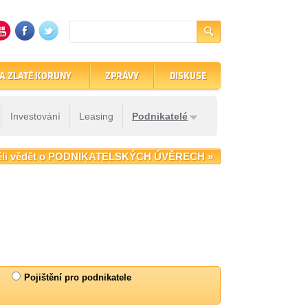
A ZLATÉ KORUNY
ZPRÁVY
DISKUSE
Investování
Leasing
Podnikatelé
ěli vědět o PODNIKATELSKÝCH ÚVĚRECH »
Pojištění pro podnikatele