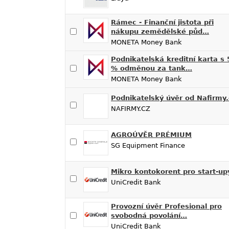
Rámec - Finanční jistota při
nákupu zemědělské půd…
MONETA Money Bank
Podnikatelská kreditní karta s 
% odměnou za tank…
MONETA Money Bank
Podnikatelský úvěr od Nafirmy.
NAFIRMY.CZ
AGROÚVĚR PRÉMIUM
SG Equipment Finance
Mikro kontokorent pro start-up
UniCredit Bank
Provozní úvěr Profesional pro
svobodná povolání…
UniCredit Bank