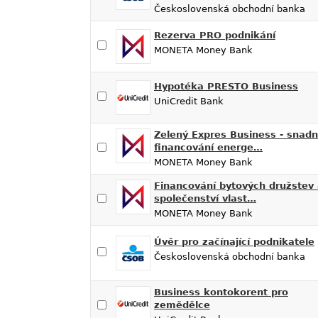
Československá obchodní banka
Rezerva PRO podnikání
MONETA Money Bank
Hypotéka PRESTO Business
UniCredit Bank
Zelený Expres Business - snad
financování energe…
MONETA Money Bank
Financování bytových družstev
společenství vlast…
MONETA Money Bank
Úvěr pro začínající podnikatele
Československá obchodní banka
Business kontokorent pro
zemědělce