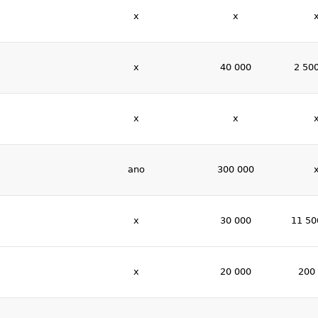
x
x
x
40 000
2 50
x
x
ano
300 000
x
30 000
11 50
x
20 000
200