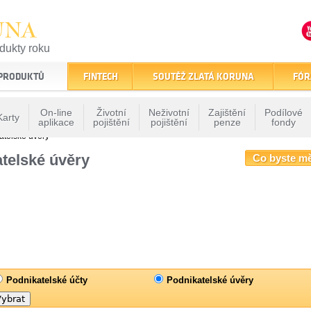
UNA
odukty roku
finančním trhu
 PRODUKTŮ
FINTECH
SOUTĚŽ ZLATÁ KORUNA
FÓR
On-line
Životní
Neživotní
Zajištění
Podílové
Karty
aplikace
pojištění
pojištění
penze
fondy
atelské úvěry
telské úvěry
Co byste m
Podnikatelské účty
Podnikatelské úvěry