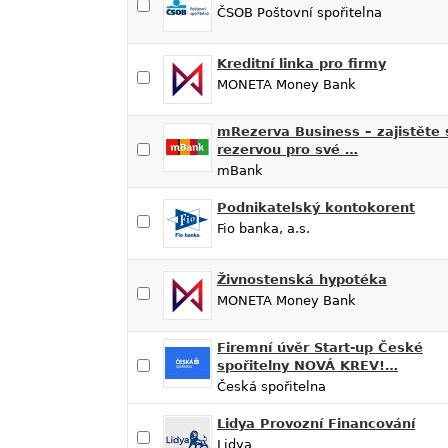
ČSOB Poštovní spořitelna
Kreditní linka pro firmy
MONETA Money Bank
mRezerva Business – zajistěte 
rezervou pro své …
mBank
Podnikatelský kontokorent
Fio banka, a.s.
Živnostenská hypotéka
MONETA Money Bank
Firemní úvěr Start-up České
spořitelny NOVÁ KREV!…
Česká spořitelna
Lidya Provozní Financování
Lidya