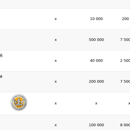
x
10 000
200
x
500 000
7 50
né
x
40 000
2 50
 a
x
200 000
7 50
x
x
x
100 000
8 00