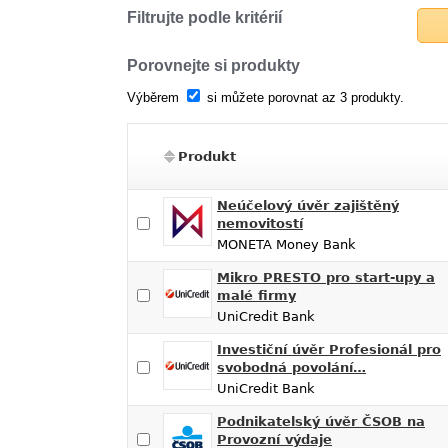
Filtrujte podle kritérií
Porovnejte si produkty
Výběrem
si můžete porovnat az 3 produkty.
Produkt
Neúčelový úvěr zajištěný
nemovitostí
MONETA Money Bank
Mikro PRESTO pro start-upy a
malé firmy
UniCredit Bank
Investiční úvěr Profesionál pro
svobodná povolání…
UniCredit Bank
Podnikatelský úvěr ČSOB na
Provozní výdaje