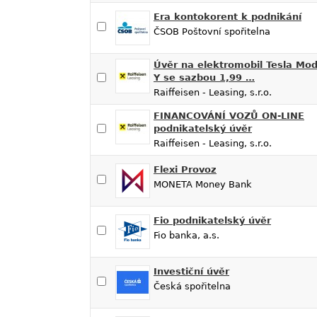
Era kontokorent k podnikání
ČSOB Poštovní spořitelna
Úvěr na elektromobil Tesla Mod
Y se sazbou 1,99 …
Raiffeisen - Leasing, s.r.o.
FINANCOVÁNÍ VOZŮ ON-LINE
podnikatelský úvěr
Raiffeisen - Leasing, s.r.o.
Flexi Provoz
MONETA Money Bank
Fio podnikatelský úvěr
Fio banka, a.s.
Investiční úvěr
Česká spořitelna