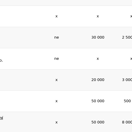
x
x
ne
30 000
2 50
ne
x
o.
x
20 000
3 00
x
50 000
500
ní
x
50 000
8 00