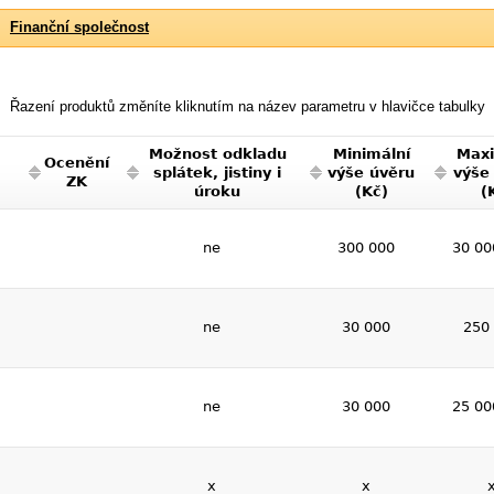
Finanční společnost
Řazení produktů změníte kliknutím na název parametru v hlavičce tabulky
Možnost odkladu
Minimální
Maxi
Ocenění
splátek, jistiny i
výše úvěru
výše
ZK
úroku
(Kč)
(
ne
300 000
30 00
ne
30 000
250
ne
30 000
25 00
x
x