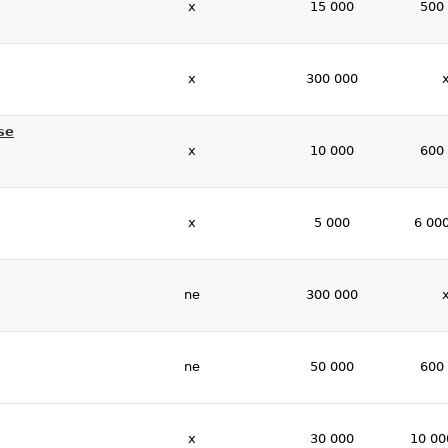
x
15 000
500
x
300 000
se
x
10 000
600
x
5 000
6 00
ne
300 000
ne
50 000
600
x
30 000
10 00