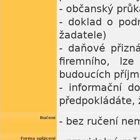
- občanský průka
- doklad o podn
žadatele)
- daňové přizn
firemního, lz
budoucích příjm
- informační d
předpokládáte, 
Ručení
- bez ručení ne
Forma splácení