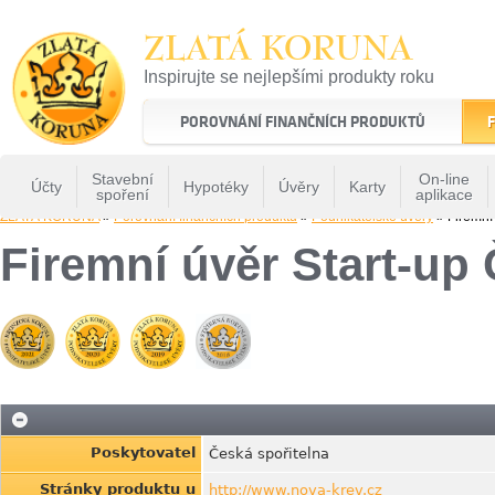
ZLATÁ KORUNA
Inspirujte se nejlepšími produkty roku
22 let tradice a kvality na finančním trhu
POROVNÁNÍ FINANČNÍCH PRODUKTŮ
F
Stavební
On-line
Účty
Hypotéky
Úvěry
Karty
spoření
aplikace
ZLATÁ KORUNA
»
Porovnání finančních produktů
»
Podnikatelské úvěry
» Firemní
Firemní úvěr Start-u
Poskytovatel
Česká spořitelna
Stránky produktu u
http://www.nova-krev.cz