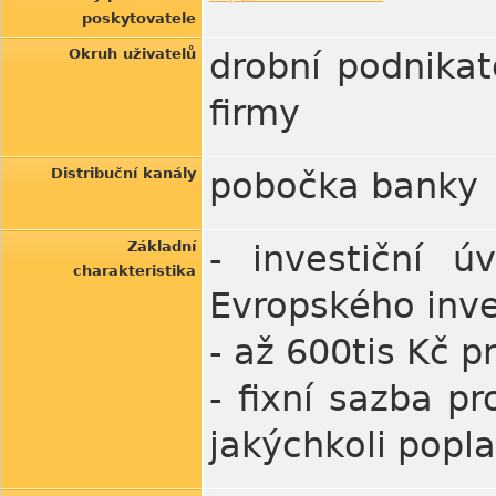
poskytovatele
Okruh uživatelů
drobní podnikate
firmy
Distribuční kanály
pobočka banky
Základní
- investiční ú
charakteristika
Evropského inve
- až 600tis Kč p
- fixní sazba p
jakýchkoli popl