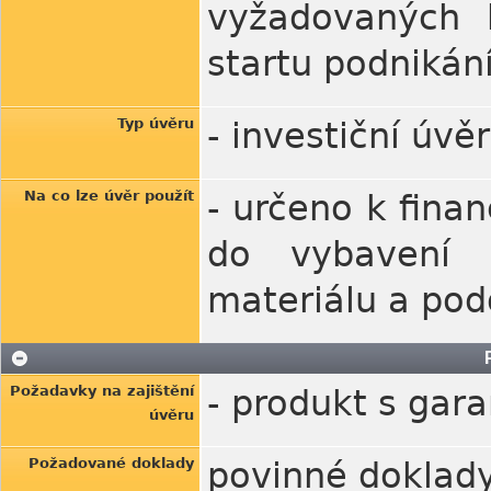
vyžadovaných b
startu podnikání
Typ úvěru
- investiční úvě
Na co lze úvěr použít
- určeno k fina
do vybavení p
materiálu a po
Požadavky na zajištění
- produkt s gar
úvěru
Požadované doklady
povinné doklad