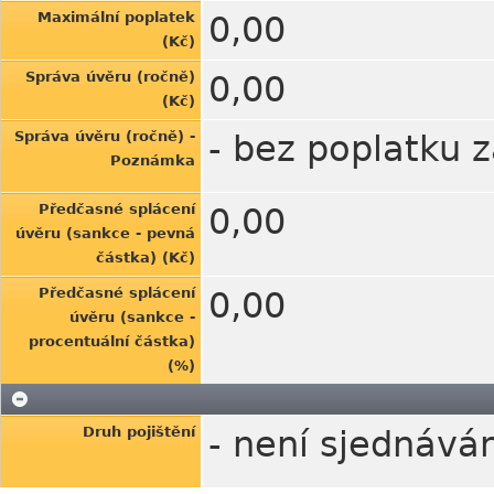
Maximální poplatek
0,00
(Kč)
Správa úvěru (ročně)
0,00
(Kč)
Správa úvěru (ročně) -
- bez poplatku 
Poznámka
Předčasné splácení
0,00
úvěru (sankce - pevná
částka) (Kč)
Předčasné splácení
0,00
úvěru (sankce -
procentuální částka)
(%)
Druh pojištění
- není sjednává