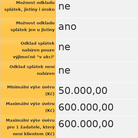
Možnost odkladu
ne
splátek, jistiny i úroku
Možnost odkladu
ano
splátek jen u jistiny
Odklad splátek
ne
nabízen pouze
výjimečně "v akci"
Odklad splátek není
ne
nabízen
Minimální výše úvěru
50.000,00
(Kč)
Maximální výše úvěru
600.000,00
(Kč)
Maximální výše úvěru
600.000,00
pro 1 žadatele, který
není klientem (Kč)