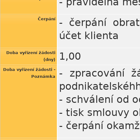
- pravidelná měs
Čerpání
- čerpání obr
účet klienta
Doba vyřízení žádosti
1,00
(dny)
Doba vyřízení žádosti -
- zpracování ž
Poznámka
podnikatelskéhh
- schválení od 
- tisk smlouvy 
- čerpání okamž