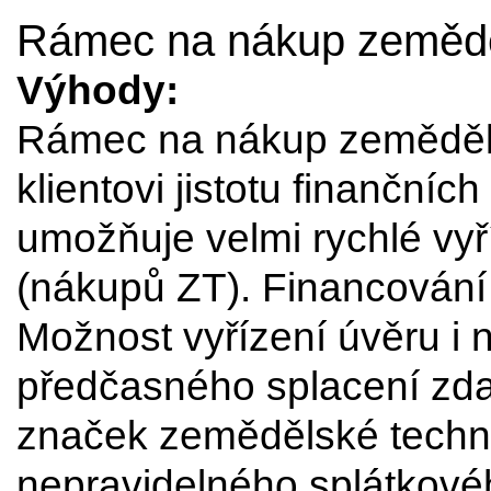
Rámec na nákup zemědě
Výhody:
Rámec na nákup zeměděls
klientovi jistotu finančníc
umožňuje velmi rychlé vyř
(nákupů ZT). Financování
Možnost vyřízení úvěru i
předčasného splacení zd
značek zemědělské techni
nepravidelného splátkové