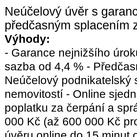
Neúčelový úvěr s garancí
předčasným splacením 
Výhody:
- Garance nejnižšího úrok
sazba od 4,4 % - Předčas
Neúčelový podnikatelský s
nemovitostí - Online sjed
poplatku za čerpání a spr
000 Kč (až 600 000 Kč pro
úvěru online do 15 minut 