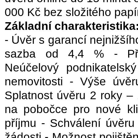
000 Kč bez složitého papí
Základní charakteristika
- Úvěr s garancí nejnižší
sazba od 4,4 % - Pře
Neúčelový podnikatelský
nemovitosti - Výše úv
Splatnost úvěru 2 roky – 
na pobočce pro nové kli
příjmu - Schválení úvěru
žádosti - Možnost pojiště