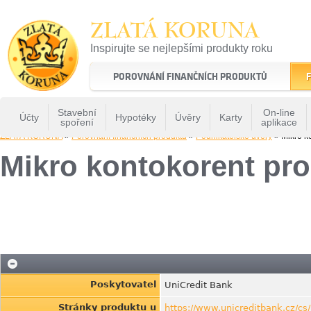
ZLATÁ KORUNA
Inspirujte se nejlepšími produkty roku
22 let tradice a kvality na finančním trhu
POROVNÁNÍ FINANČNÍCH PRODUKTŮ
F
Stavební
On-line
Účty
Hypotéky
Úvěry
Karty
spoření
aplikace
ZLATÁ KORUNA
»
Porovnání finančních produktů
»
Podnikatelské úvěry
» Mikro ko
Mikro kontokorent pro
Poskytovatel
UniCredit Bank
Stránky produktu u
https://www.unicreditbank.cz/cs