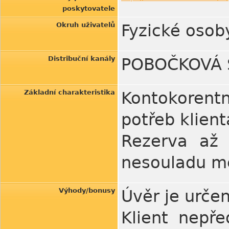
poskytovatele
Okruh uživatelů
Fyzické osoby
Distribuční kanály
POBOČKOVÁ S
Základní charakteristika
Kontokorentn
potřeb klient
Rezerva až 
nesouladu me
Výhody/bonusy
Úvěr je určen
Klient nepře