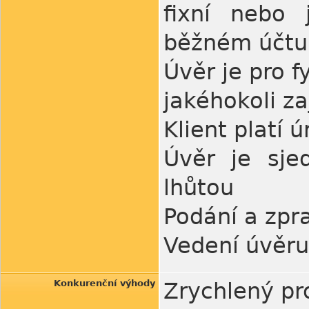
fixní nebo
běžném účtu
Úvěr je pro 
jakéhokoli za
Klient platí 
Úvěr je sje
lhůtou
Podání a zpr
Vedení úvěru
Konkurenční výhody
Zrychlený pr