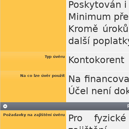
Poskytován i
Minimum pře
Kromě úroků 
další poplatk
Typ úvěru
Kontokorent
Na co lze úvěr použít
Na financova
Účel není do
Požadavky na zajištění úvěru
Pro fyzick