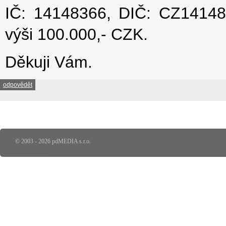
IČ: 14148366, DIČ: CZ14148
výši 100.000,- CZK.
Děkuji Vám.
odpovědět
© 2003 - 2026 pdMEDIA s.r.o.