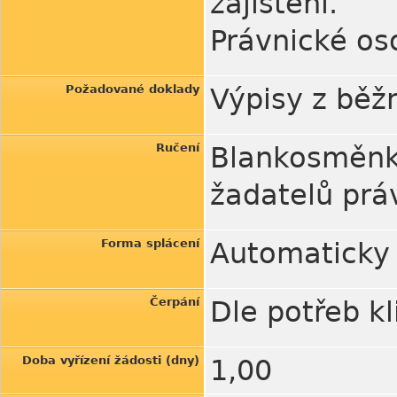
zajištění.
Právnické os
Požadované doklady
Výpisy z běž
Ručení
Blankosměn
žadatelů prá
Forma splácení
Automaticky 
Čerpání
Dle potřeb kl
Doba vyřízení žádosti (dny)
1,00