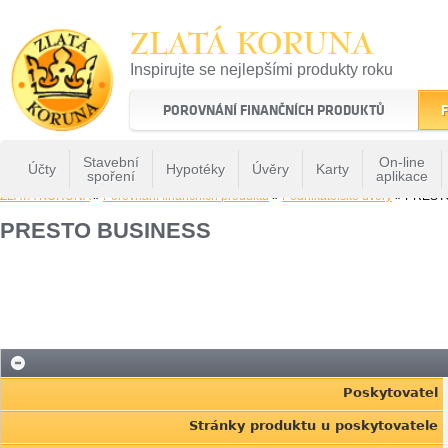
ZLATÁ KORUNA
Inspirujte se nejlepšími produkty roku
22 let tradice a kvality na finančním trhu
POROVNÁNÍ FINANČNÍCH PRODUKTŮ
F
Stavební
On-line
Účty
Hypotéky
Úvěry
Karty
spoření
aplikace
ZLATÁ KORUNA
»
Porovnání finančních produktů
»
Podnikatelské úvěry
» PREST
PRESTO BUSINESS
Poskytovatel
Stránky produktu u poskytovatele