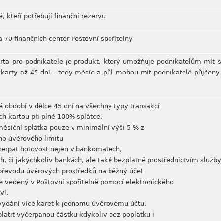
, kteří potřebují finanční rezervu
a 70 finančních center Poštovní spořitelny
arta pro podnikatele je produkt, který umožňuje podnikatelům mít s
o karty až 45 dní - tedy měsíc a půl mohou mít podnikatelé půjčeny
é období v délce 45 dní na všechny typy transakcí
h kartou při plné 100% splátce.
měsíční splátka pouze v minimální výši 5 % z
ho úvěrového limitu
čerpat hotovost nejen v bankomatech,
, či jakýchkoliv bankách, ale také bezplatně prostřednictvím služb
převodu úvěrových prostředků na běžný účet
e vedený v Poštovní spořitelně pomocí elektronického
ví.
vydání více karet k jednomu úvěrovému účtu.
platit vyčerpanou částku kdykoliv bez poplatku i