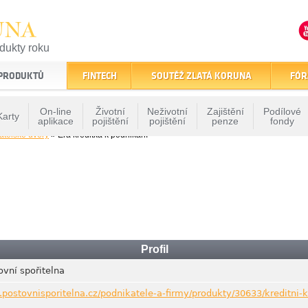
UNA
odukty roku
finančním trhu
 PRODUKTŮ
FINTECH
SOUTĚŽ ZLATÁ KORUNA
FÓR
On-line
Životní
Neživotní
Zajištění
Podílové
Karty
aplikace
pojištění
pojištění
penze
fondy
atelské úvěry
» Era kreditka k podnikání
Profil
vní spořitelna
.postovnisporitelna.cz/podnikatele-a-firmy/produkty/30633/kreditni-k