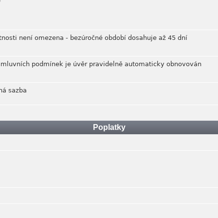
0
tnosti není omezena - bezúročné období dosahuje až 45 dní
 smluvních podmínek je úvěr pravidelně automaticky obnovován
ná sazba
Poplatky