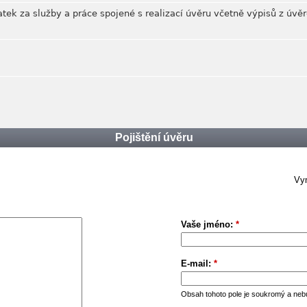
atek za služby a práce spojené s realizací úvěru včetně výpisů z úvě
Pojištění úvěru
Vym
Vaše jméno:
*
E-mail:
*
Obsah tohoto pole je soukromý a neb