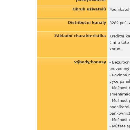
Okruh uživatelů
Podnikatelé
Distribuční kanály
3282 pošt 
Základní charakteristika
Kreditní k
činí u tét
korun.
Výhody/bonusy
- Bezúročn
provedenýc
- Povinná 
vyčerpané
- Možnost 
směnárnách
- Možnost 
podnikatel
bankovnict
- Možnost 
- Můžete s