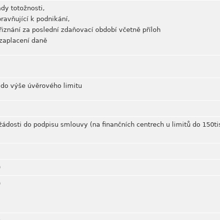
ady totožnosti,
ravňující k podnikání,
řiznání za poslední zdaňovací období včetně příloh
 zaplacení daně
 do výše úvěrového limitu
žádosti do podpisu smlouvy (na finančních centrech u limitů do 150ti
0
0