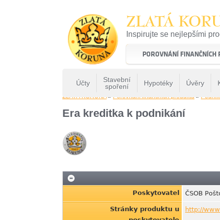
ZLATÁ KOR
Inspirujte se nejlepšími pr
22 let tradice a kvality na 
POROVNÁNÍ FINANČNÍCH
Stavební
Účty
Hypotéky
Úvěry
spoření
ZLATÁ KORUNA
»
Porovnání finančních produktů
»
Podnik
Era kreditka k podnikání
Poskytovatel
ČSOB Pošto
Stránky produktu u
http://www
poskytovatele