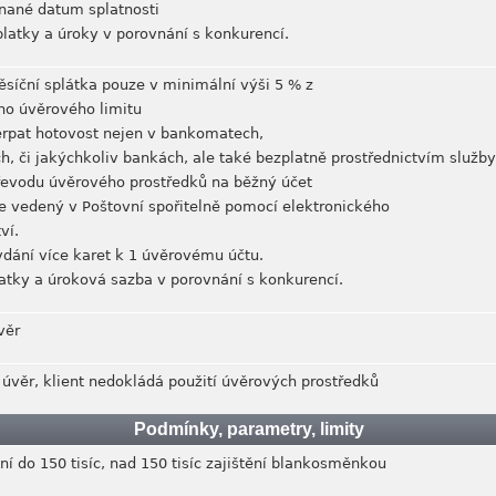
nané datum splatnosti
platky a úroky v porovnání s konkurencí.
síční splátka pouze v minimální výši 5 % z
ho úvěrového limitu
rpat hotovost nejen v bankomatech,
, či jakýchkoliv bankách, ale také bezplatně prostřednictvím služb
evodu úvěrového prostředků na běžný účet
e vedený v Poštovní spořitelně pomocí elektronického
ví.
dání více karet k 1 úvěrovému účtu.
atky a úroková sazba v porovnání s konkurencí.
věr
úvěr, klient nedokládá použití úvěrových prostředků
Podmínky, parametry, limity
ění do 150 tisíc, nad 150 tisíc zajištění blankosměnkou