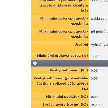
Maximální výše úvěru pro 1
500.000,0
žadatele, který je klientem
(Kč)
Minimální doba splatnosti -
Dobla spla
Poznámka
Maximální doba splatnosti -
při plnění
Poznámka
Úročení
Vyhlašova
Minimální úroková sazba (%)
17,00
Poskytnutí úvěru (Kč)
0,00
Poskytnutí úvěru (procentuální
0,00
částka z celkové výše úvěru)
(%)
Minimální poplatek (Kč)
0,00
Správa úvěru (ročně) (Kč)
350,00