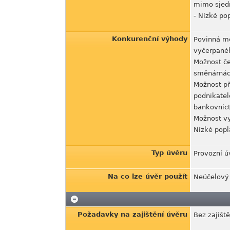
mimo sjed
- Nízké po
Konkurenční výhody
Povinná mě
vyčerpané
Možnost če
směnárnách
Možnost př
podnikatel
bankovnict
Možnost vy
Nízké popl
Typ úvěru
Provozní ú
Na co lze úvěr použít
Neúčelový 
Požadavky na zajištění úvěru
Bez zajišt