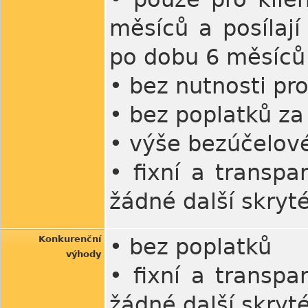
měsíců a posílaj
po dobu 6 měsíců
• bez nutnosti pr
• bez poplatků za
• výše bezúčelov
• fixní a transp
žádné další skryt
Konkurenční
• bez poplatků
výhody
• fixní a transp
žádné další skryt