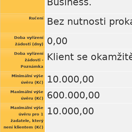
Business.
Ručení
Bez nutnosti proka
Doba vyřízení
0,00
žádosti (dny)
Doba vyřízení
Klient se okamžit
žádosti -
Poznámka
Minimální výše
10.000,00
úvěru (Kč)
Maximální výše
600.000,00
úvěru (Kč)
Maximální výše
10.000,00
úvěru pro 1
žadatele, který
není klientem (Kč)