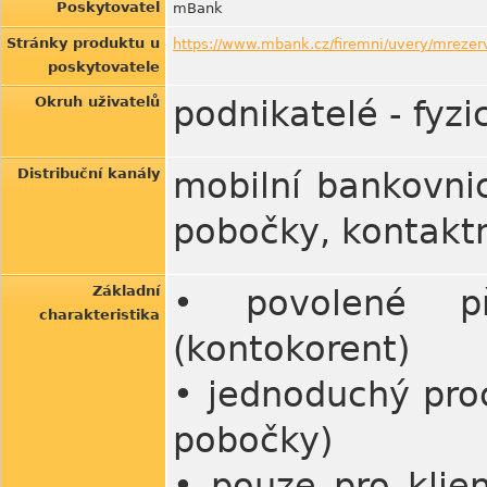
Poskytovatel
mBank
Stránky produktu u
https://www.mbank.cz/firemni/uvery/mrezer
poskytovatele
Okruh uživatelů
podnikatelé - fyz
Distribuční kanály
mobilní bankovnic
pobočky, kontaktn
Základní
• povolené př
charakteristika
(kontokorent)
• jednoduchý pro
pobočky)
• pouze pro klie