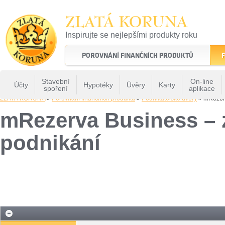
ZLATÁ KORUNA
Inspirujte se nejlepšími produkty roku
22 let tradice a kvality na finančním trhu
POROVNÁNÍ FINANČNÍCH PRODUKTŮ
F
Stavební
On-line
Účty
Hypotéky
Úvěry
Karty
spoření
aplikace
ZLATÁ KORUNA
»
Porovnání finančních produktů
»
Podnikatelské úvěry
» mRezerv
mRezerva Business – z
podnikání