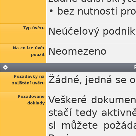
• bez nutnosti pro
Typ úvěru
Neúčelový podnik
Na co lze úvěr
Neomezeno
použít
Požadavky na
Žádné, jedná se o
zajištění úvěru
Požadované
Veškeré dokument
doklady
stačí tedy aktiv
si můžete požáda